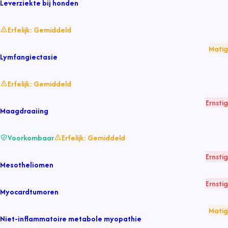
Leverziekte bij honden
Erfelijk:
Gemiddeld
Matig
Lymfangiectasie
Erfelijk:
Gemiddeld
Ernstig
Maagdraaiing
Voorkombaar
Erfelijk:
Gemiddeld
Ernstig
Mesotheliomen
Ernstig
Myocardtumoren
Matig
Niet-inflammatoire metabole myopathie