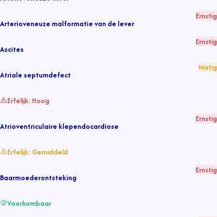
Ernstig
Arterioveneuze malformatie van de lever
Ernstig
Ascites
Matig
Atriale septumdefect
Erfelijk:
Hoog
Ernstig
Atrioventriculaire klependocardiose
Erfelijk:
Gemiddeld
Ernstig
Baarmoederontsteking
Voorkombaar