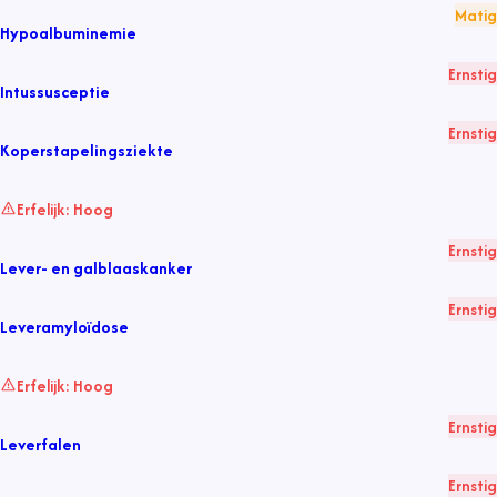
Matig
Hypoalbuminemie
Ernstig
Intussusceptie
Ernstig
Koperstapelingsziekte
Erfelijk:
Hoog
Ernstig
Lever- en galblaaskanker
Ernstig
Leveramyloïdose
Erfelijk:
Hoog
Ernstig
Leverfalen
Ernstig