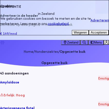
Cookies
ADVERTENTIE
in
Zeeland
Adverteer in de header
We gebruiken cookies om bezoek te meten en de site te
Adverteren
verbeteren. Lees meer in ons
cookiebeleid
.
Zichtbaar op elke pagina — maximale bereik
Weigeren
Accepteren
€ 149
/mnd
Zeeland
Menu
Home
/
Hondenziektes
/
Opgezette buik
Opgezette buik
43
aandoeningen
Ernstig
Amyloïdose
Erfelijk:
Hoog
Ernstig
Arterioveneuze fistel