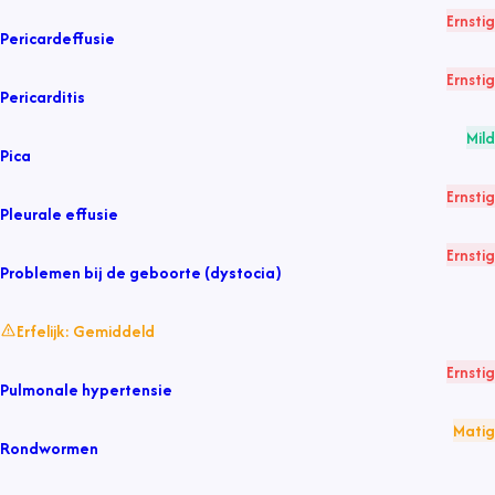
Ernstig
Pericardeffusie
Ernstig
Pericarditis
Mild
Pica
Ernstig
Pleurale effusie
Ernstig
Problemen bij de geboorte (dystocia)
Erfelijk:
Gemiddeld
Ernstig
Pulmonale hypertensie
Matig
Rondwormen