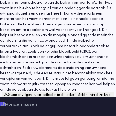
buik of met een echografie van de buik of röntgenfoto's. Het type
vocht in de buikholte hangt af van de onderliggende oorzaak. Als
uw hond stabiel is en geen last heeft, kan uw dierenarts een
monster van het vocht nemen met een kleine naald door de
buikwand. Het vocht wordt vervolgens onder een microscoop
bekeken om te bepalen om wat voor soort vocht het gaat. Dit
helpt bij het vaststellen van de mogelijke onderliggende medische
aandoening die het vrij zwevende vocht in de buikholte
veroorzaakt. Het is ook belangrijk om basaal bloedonderzoek te
laten uitvoeren, zoals een volledig bloedbeeld (CBC), een
biochemisch onderzoek en een urineonderzoek, om uw hond te
evalueren en de onderliggende oorzaak van de ascites te
achterhalen. Zodra uw dierenarts de aandoening van uw hond
heeft vastgesteld, is de eerste stap in het behandelplan vaak het
verwijderen van het vocht. Dit is meestal geen genezing, omdat het
vocht zich waarschijnlijk weer zal ophopen, maar het kan wel helpen
om de oorzaak van de ascites vast te stellen.
Staan er volgens u onjuistheden in dit artikel? Meld ze via deze knop.
Hondenrassen