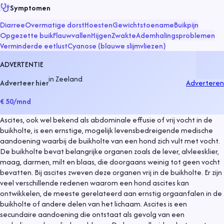
Symptomen
Diarree
Overmatige dorst
Hoesten
Gewichtstoename
Buikpijn
Opgezette buik
Flauwvallen
Hijgen
Zwakte
Ademhalingsproblemen
Verminderde eetlust
Cyanose (blauwe slijmvliezen)
ADVERTENTIE
in
Zeeland
Adverteer hier
Adverteren
€ 50
/mnd
Ascites, ook wel bekend als abdominale effusie of vrij vocht in de
buikholte, is een ernstige, mogelijk levensbedreigende medische
aandoening waarbij de buikholte van een hond zich vult met vocht.
De buikholte bevat belangrijke organen zoals de lever, alvleesklier,
maag, darmen, milt en blaas, die doorgaans weinig tot geen vocht
bevatten. Bij ascites zweven deze organen vrij in de buikholte. Er zijn
veel verschillende redenen waarom een hond ascites kan
ontwikkelen, de meeste gerelateerd aan ernstig orgaanfalen in de
buikholte of andere delen van het lichaam. Ascites is een
secundaire aandoening die ontstaat als gevolg van een