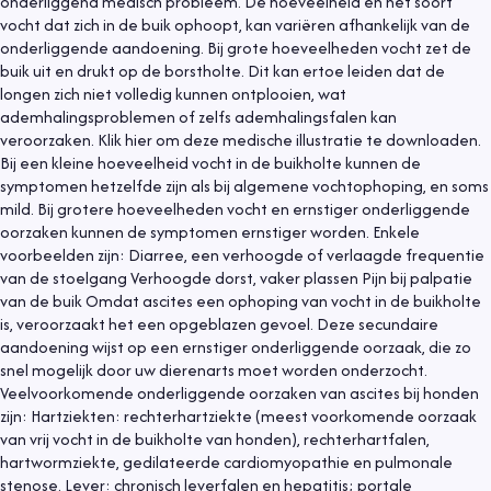
onderliggend medisch probleem. De hoeveelheid en het soort
vocht dat zich in de buik ophoopt, kan variëren afhankelijk van de
onderliggende aandoening. Bij grote hoeveelheden vocht zet de
buik uit en drukt op de borstholte. Dit kan ertoe leiden dat de
longen zich niet volledig kunnen ontplooien, wat
ademhalingsproblemen of zelfs ademhalingsfalen kan
veroorzaken. Klik hier om deze medische illustratie te downloaden.
Bij een kleine hoeveelheid vocht in de buikholte kunnen de
symptomen hetzelfde zijn als bij algemene vochtophoping, en soms
mild. Bij grotere hoeveelheden vocht en ernstiger onderliggende
oorzaken kunnen de symptomen ernstiger worden. Enkele
voorbeelden zijn: Diarree, een verhoogde of verlaagde frequentie
van de stoelgang Verhoogde dorst, vaker plassen Pijn bij palpatie
van de buik Omdat ascites een ophoping van vocht in de buikholte
is, veroorzaakt het een opgeblazen gevoel. Deze secundaire
aandoening wijst op een ernstiger onderliggende oorzaak, die zo
snel mogelijk door uw dierenarts moet worden onderzocht.
Veelvoorkomende onderliggende oorzaken van ascites bij honden
zijn: Hartziekten: rechterhartziekte (meest voorkomende oorzaak
van vrij vocht in de buikholte van honden), rechterhartfalen,
hartwormziekte, gedilateerde cardiomyopathie en pulmonale
stenose. Lever: chronisch leverfalen en hepatitis; portale