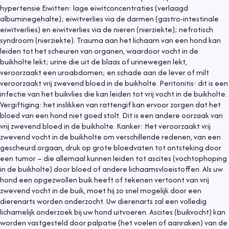
hypertensie Eiwitten: lage eiwitconcentraties (verlaagd
albuminegehalte); eiwitverlies via de darmen (gastro-intestinale
eiwitverlies) en eiwitverlies via de nieren (nierziekte); nefrotisch
syndroom (nierziekte). Trauma aan het lichaam van een hond kan
leiden tot het scheuren van organen, waardoor vocht in de
buikholte lekt; urine die uit de blaas of urinewegen lekt,
veroorzaakt een uroabdomen; en schade aan de lever of milt
veroorzaakt vrij zwevend bloed in de buikholte. Peritonitis: dit is een
infectie van het buikvlies die kan leiden tot vrij vocht in de buikholte.
Vergiftiging: het inslikken van rattengif kan ervoor zorgen dat het
bloed van een hond niet goed stolt. Dit is een andere oorzaak van
vrij zwevend bloed in de buikholte. Kanker: Het veroorzaakt vrij
zwevend vocht in de buikholte om verschillende redenen, van een
gescheurd orgaan, druk op grote bloedvaten tot ontsteking door
een tumor – die allemaal kunnen leiden tot ascites (vochtophoping
in de buikholte) door bloed of andere lichaamsvloeistoffen. Als uw
hond een opgezwollen buik heeft of tekenen vertoont van vrij
zwevend vocht in de buik, moet hij zo snel mogelijk door een
dierenarts worden onderzocht. Uw dierenarts zal een volledig
lichamelijk onderzoek bij uw hond uitvoeren. Ascites (buikvocht) kan
worden vastgesteld door palpatie (het voelen of aanraken) van de