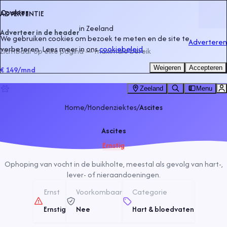
Cookies
ADVERTENTIE
in
Zeeland
Adverteer in de header
We gebruiken cookies om bezoek te meten en de site te
Adverteren
verbeteren. Lees meer in ons
cookiebeleid
.
Zichtbaar op elke pagina — maximale bereik
Weigeren
Accepteren
€ 149
/mnd
Zeeland
Menu
Home
/
Hondenziektes
/
Ascites
Ascites
Ernstig
Ophoping van vocht in de buikholte, meestal als gevolg van hart-,
lever- of nieraandoeningen.
Ernst
Voorkombaar
Categorie
Ernstig
Nee
Hart & bloedvaten