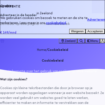
Cookies
ADVERTENTIE
in
Zeeland
Adverteer in de header
We gebruiken cookies om bezoek te meten en de site te
Adverteren
verbeteren. Lees meer in ons
cookiebeleid
.
Zichtbaar op elke pagina — maximale bereik
Weigeren
Accepteren
€ 149
/mnd
Zeeland
Menu
Home
/
Cookiebeleid
Cookiebeleid
Informatie over het gebruik van cookies op onze website
Wat zijn cookies?
Cookies zijn kleine tekstbestanden die door je browser op je
apparaat worden opgeslagen wanneer je een website bezoekt. Ze
worden veel gebruikt om websites goed te laten werken,
efficienter te maken en informatie te verstrekken aan de