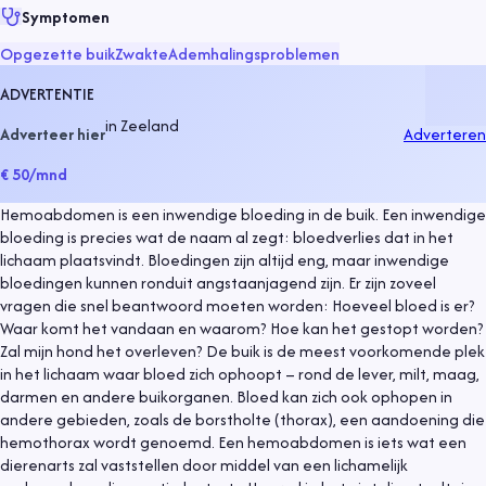
Symptomen
Opgezette buik
Zwakte
Ademhalingsproblemen
ADVERTENTIE
in
Zeeland
Adverteer hier
Adverteren
€ 50
/mnd
Hemoabdomen is een inwendige bloeding in de buik. Een inwendige
bloeding is precies wat de naam al zegt: bloedverlies dat in het
lichaam plaatsvindt. Bloedingen zijn altijd eng, maar inwendige
bloedingen kunnen ronduit angstaanjagend zijn. Er zijn zoveel
vragen die snel beantwoord moeten worden: Hoeveel bloed is er?
Waar komt het vandaan en waarom? Hoe kan het gestopt worden?
Zal mijn hond het overleven? De buik is de meest voorkomende plek
in het lichaam waar bloed zich ophoopt – rond de lever, milt, maag,
darmen en andere buikorganen. Bloed kan zich ook ophopen in
andere gebieden, zoals de borstholte (thorax), een aandoening die
hemothorax wordt genoemd. Een hemoabdomen is iets wat een
dierenarts zal vaststellen door middel van een lichamelijk