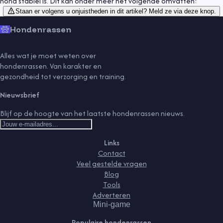
hond stabiel is. Dit kan onder meer het volgende omvatten:
Staan er volgens u onjuistheden in dit artikel? Meld ze via deze knop.
Hondenrassen
Alles wat je moet weten over
hondenrassen. Van karakter en
gezondheid tot verzorging en training.
Nieuwsbrief
Blijf op de hoogte van het laatste hondenrassen nieuws.
Links
Contact
Veel gestelde vragen
Blog
Tools
Adverteren
Mini-game
Populaire hondenrassen