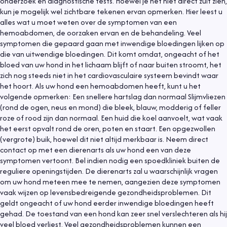
onderzoek en diagnostische tests. Hoewel je het niet direct zult zien,
kun je mogelijk wel zichtbare tekenen ervan opmerken. Hier leest u
alles wat u moet weten over de symptomen van een
hemoabdomen, de oorzaken ervan en de behandeling. Veel
symptomen die gepaard gaan met inwendige bloedingen lijken op
die van uitwendige bloedingen. Dit komt omdat, ongeacht of het
bloed van uw hond in het lichaam blijft of naar buiten stroomt, het
zich nog steeds niet in het cardiovasculaire systeem bevindt waar
het hoort. Als uw hond een hemoabdomen heeft, kunt u het
volgende opmerken: Een snellere hartslag dan normaal Slijmvliezen
(rond de ogen, neus en mond) die bleek, blauw, modderig of feller
roze of rood zijn dan normaal. Een huid die koel aanvoelt, wat vaak
het eerst opvalt rond de oren, poten en staart. Een opgezwollen
(vergrote) buik, hoewel dit niet altijd merkbaar is. Neem direct
contact op met een dierenarts als uw hond een van deze
symptomen vertoont. Bel indien nodig een spoedkliniek buiten de
reguliere openingstijden. De dierenarts zal u waarschijnlijk vragen
om uw hond meteen mee te nemen, aangezien deze symptomen
vaak wijzen op levensbedreigende gezondheidsproblemen. Dit
geldt ongeacht of uw hond eerder inwendige bloedingen heeft
gehad. De toestand van een hond kan zeer snel verslechteren als hij
veel bloed verliest. Veel gezondheidsproblemen kunnen een