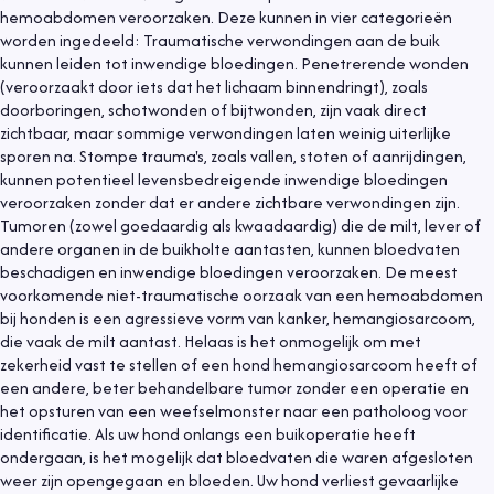
hemoabdomen veroorzaken. Deze kunnen in vier categorieën
worden ingedeeld: Traumatische verwondingen aan de buik
kunnen leiden tot inwendige bloedingen. Penetrerende wonden
(veroorzaakt door iets dat het lichaam binnendringt), zoals
doorboringen, schotwonden of bijtwonden, zijn vaak direct
zichtbaar, maar sommige verwondingen laten weinig uiterlijke
sporen na. Stompe trauma's, zoals vallen, stoten of aanrijdingen,
kunnen potentieel levensbedreigende inwendige bloedingen
veroorzaken zonder dat er andere zichtbare verwondingen zijn.
Tumoren (zowel goedaardig als kwaadaardig) die de milt, lever of
andere organen in de buikholte aantasten, kunnen bloedvaten
beschadigen en inwendige bloedingen veroorzaken. De meest
voorkomende niet-traumatische oorzaak van een hemoabdomen
bij honden is een agressieve vorm van kanker, hemangiosarcoom,
die vaak de milt aantast. Helaas is het onmogelijk om met
zekerheid vast te stellen of een hond hemangiosarcoom heeft of
een andere, beter behandelbare tumor zonder een operatie en
het opsturen van een weefselmonster naar een patholoog voor
identificatie. Als uw hond onlangs een buikoperatie heeft
ondergaan, is het mogelijk dat bloedvaten die waren afgesloten
weer zijn opengegaan en bloeden. Uw hond verliest gevaarlijke