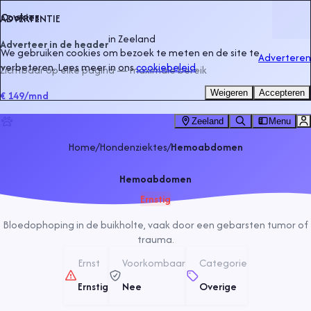
Cookies
ADVERTENTIE
in
Zeeland
Adverteer in de header
We gebruiken cookies om bezoek te meten en de site te
Adverteren
verbeteren. Lees meer in ons
cookiebeleid
.
Zichtbaar op elke pagina — maximale bereik
Weigeren
Accepteren
€ 149
/mnd
Zeeland
Menu
Home
/
Hondenziektes
/
Hemoabdomen
Hemoabdomen
Ernstig
Bloedophoping in de buikholte, vaak door een gebarsten tumor of
trauma.
Ernst
Voorkombaar
Categorie
Ernstig
Nee
Overige