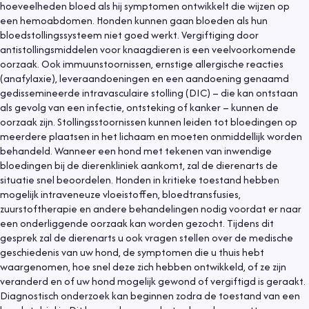
hoeveelheden bloed als hij symptomen ontwikkelt die wijzen op
een hemoabdomen. Honden kunnen gaan bloeden als hun
bloedstollingssysteem niet goed werkt. Vergiftiging door
antistollingsmiddelen voor knaagdieren is een veelvoorkomende
oorzaak. Ook immuunstoornissen, ernstige allergische reacties
(anafylaxie), leveraandoeningen en een aandoening genaamd
gedissemineerde intravasculaire stolling (DIC) – die kan ontstaan
als gevolg van een infectie, ontsteking of kanker – kunnen de
oorzaak zijn. Stollingsstoornissen kunnen leiden tot bloedingen op
meerdere plaatsen in het lichaam en moeten onmiddellijk worden
behandeld. Wanneer een hond met tekenen van inwendige
bloedingen bij de dierenkliniek aankomt, zal de dierenarts de
situatie snel beoordelen. Honden in kritieke toestand hebben
mogelijk intraveneuze vloeistoffen, bloedtransfusies,
zuurstoftherapie en andere behandelingen nodig voordat er naar
een onderliggende oorzaak kan worden gezocht. Tijdens dit
gesprek zal de dierenarts u ook vragen stellen over de medische
geschiedenis van uw hond, de symptomen die u thuis hebt
waargenomen, hoe snel deze zich hebben ontwikkeld, of ze zijn
veranderd en of uw hond mogelijk gewond of vergiftigd is geraakt.
Diagnostisch onderzoek kan beginnen zodra de toestand van een