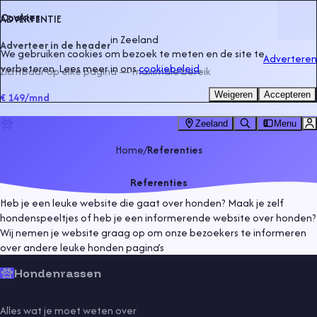
Cookies
ADVERTENTIE
in
Zeeland
Adverteer in de header
We gebruiken cookies om bezoek te meten en de site te
Adverteren
verbeteren. Lees meer in ons
cookiebeleid
.
Zichtbaar op elke pagina — maximale bereik
Weigeren
Accepteren
€ 149
/mnd
Zeeland
Menu
Home
/
Referenties
Referenties
Heb je een leuke website die gaat over honden? Maak je zelf
hondenspeeltjes of heb je een informerende website over honden?
Wij nemen je website graag op om onze bezoekers te informeren
over andere leuke honden pagina’s
Hondenrassen
Alles wat je moet weten over