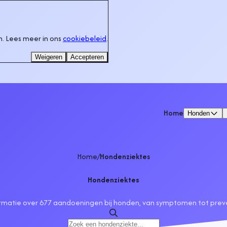
. Lees meer in ons
cookiebeleid
.
Weigeren
Accepteren
Home
Honden
Home
/
Hondenziektes
Hondenziektes
rmatie over 677 aandoeningen bij honden, van symptomen tot prev