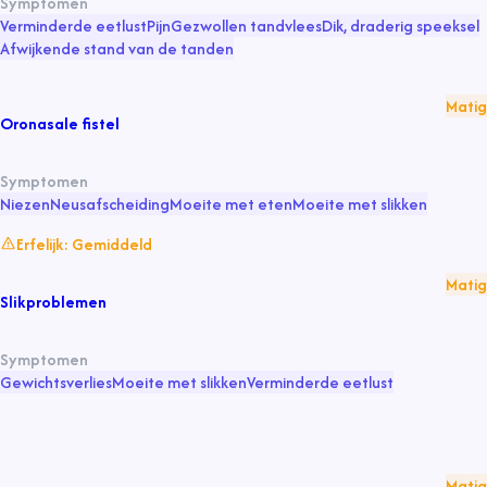
Symptomen
Verminderde eetlust
Pijn
Gezwollen tandvlees
Dik, draderig speeksel
Afwijkende stand van de tanden
Matig
Oronasale fistel
Symptomen
Niezen
Neusafscheiding
Moeite met eten
Moeite met slikken
Erfelijk:
Gemiddeld
Matig
Slikproblemen
Symptomen
Gewichtsverlies
Moeite met slikken
Verminderde eetlust
Matig