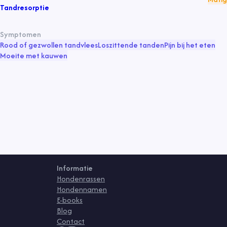
Tandresorptie
Symptomen
Rood of gezwollen tandvlees
Loszittende tanden
Pijn bij het eten
Moeite met kauwen
Informatie
Hondenrassen
Hondennamen
E-books
Blog
Contact