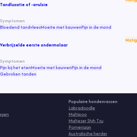
Tandluxatie of -avulsie
Symptomen
Bloedend tandvlees
Moeite met kauwen
Pijn in de mond
Matig
Verbrijzelde eerste ondermolaar
Symptomen
Pijn bij het eten
Moeite met kauwen
Pijn in de mond
Gebroken tanden
Populaire hondenrassen
Labradoodle
ragen
Maltipoo
Maltezer Shih Tzu
Pomeriaan
Australische herder