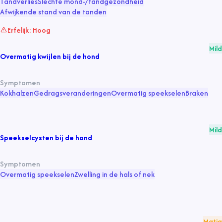
Tandverlies
Slechte mond-/tandgezondheid
Afwijkende stand van de tanden
Erfelijk:
Hoog
Mild
Overmatig kwijlen bij de hond
Symptomen
Kokhalzen
Gedragsveranderingen
Overmatig speekselen
Braken
Mild
Speekselcysten bij de hond
Symptomen
Overmatig speekselen
Zwelling in de hals of nek
Matig