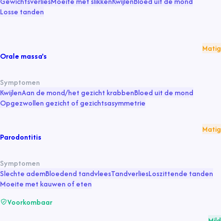
Gewichtsverlies
Moeite met slikken
Kwijlen
Bloed uit de mond
Losse tanden
Matig
Orale massa's
Symptomen
Kwijlen
Aan de mond/het gezicht krabben
Bloed uit de mond
Opgezwollen gezicht of gezichtsasymmetrie
Matig
Parodontitis
Symptomen
Slechte adem
Bloedend tandvlees
Tandverlies
Loszittende tanden
Moeite met kauwen of eten
Voorkombaar
Mild