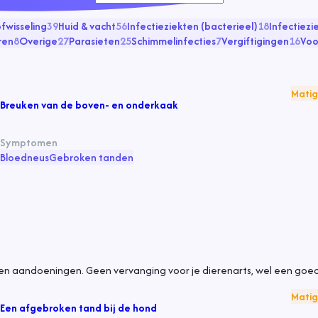
fwisseling
39
Huid & vacht
56
Infectieziekten (bacterieel)
18
Infectiezi
ren
8
Overige
27
Parasieten
25
Schimmelinfecties
7
Vergiftigingen
16
Voo
Matig
Breuken van de boven- en onderkaak
Symptomen
Bloedneus
Gebroken tanden
n aandoeningen. Geen vervanging voor je dierenarts, wel een goed
Matig
Een afgebroken tand bij de hond