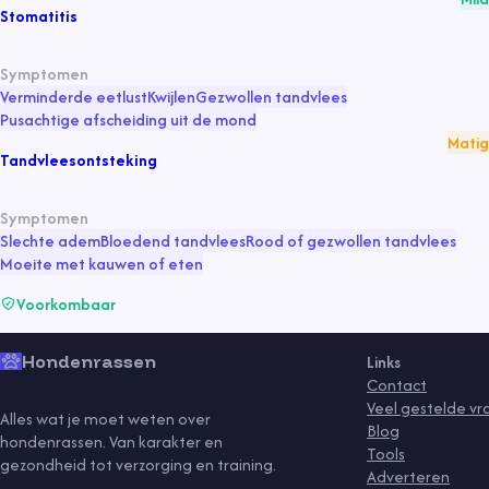
Stomatitis
Symptomen
Verminderde eetlust
Kwijlen
Gezwollen tandvlees
Pusachtige afscheiding uit de mond
Matig
Tandvleesontsteking
Symptomen
Slechte adem
Bloedend tandvlees
Rood of gezwollen tandvlees
Moeite met kauwen of eten
Voorkombaar
Hondenrassen
Links
Contact
Veel gestelde v
Alles wat je moet weten over
Blog
hondenrassen. Van karakter en
Tools
gezondheid tot verzorging en training.
Adverteren