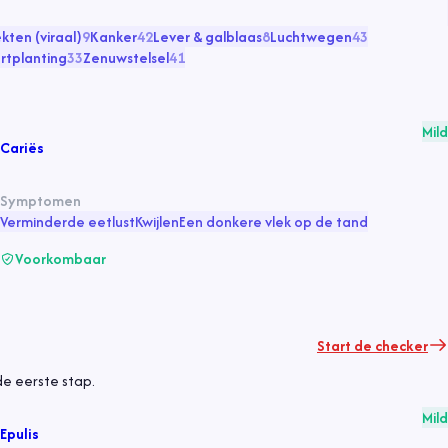
ekten (viraal)
9
Kanker
42
Lever & galblaas
8
Luchtwegen
43
rtplanting
33
Zenuwstelsel
41
Mild
Cariës
Symptomen
Verminderde eetlust
Kwijlen
Een donkere vlek op de tand
Voorkombaar
Start de checker
e eerste stap.
Mild
Epulis