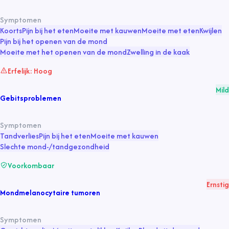
Symptomen
Koorts
Pijn bij het eten
Moeite met kauwen
Moeite met eten
Kwijlen
Pijn bij het openen van de mond
Moeite met het openen van de mond
Zwelling in de kaak
Erfelijk:
Hoog
Mild
Gebitsproblemen
Symptomen
Tandverlies
Pijn bij het eten
Moeite met kauwen
Slechte mond-/tandgezondheid
Voorkombaar
Ernstig
Mondmelanocytaire tumoren
Symptomen