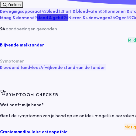
Zoeken
Bewegingsapparaat
42
Bloed
12
Hart & bloedvaten
85
Hormonen & sto
Maag & darmen
69
Mond & gebit
24
Nieren & urinewegen
34
Ogen
39
O
24
aandoeningen
gevonden
Mild
Blijvende melktanden
Symptomen
Bloedend tandvlees
Afwijkende stand van de tanden
SYMPTOOM CHECKER
Wat heeft mijn hond?
Geef de symptomen van je hond op en ontdek mogelijke oorzaken e
Matig
Craniomandibulaire osteopathie