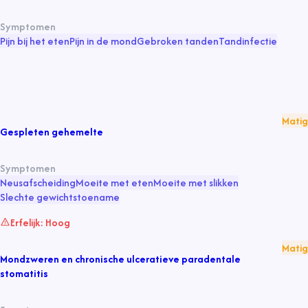
Symptomen
Pijn bij het eten
Pijn in de mond
Gebroken tanden
Tandinfectie
Matig
Gespleten gehemelte
Symptomen
Neusafscheiding
Moeite met eten
Moeite met slikken
Slechte gewichtstoename
Erfelijk:
Hoog
Matig
Mondzweren en chronische ulceratieve paradentale
stomatitis