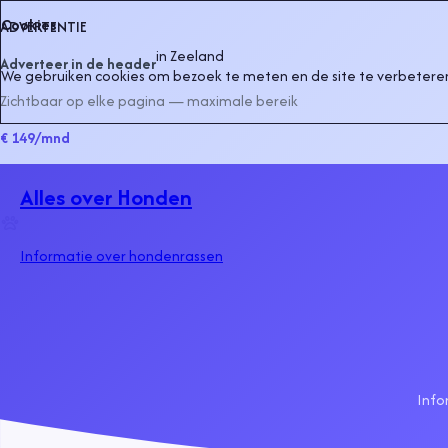
Cookies
ADVERTENTIE
in
Zeeland
Adverteer in de header
We gebruiken cookies om bezoek te meten en de site te verbeteren
Zichtbaar op elke pagina — maximale bereik
€ 149
/mnd
Alles over Honden
Informatie over hondenrassen
Info