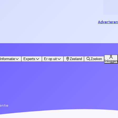
Adverteren
Informatie
Experts
Er op uit
Zeeland
Zoeken
Inloggen
entie