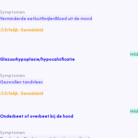
Symptomen
Verminderde eetlust
Kwijlen
Bloed uit de mond
Erfelijk:
Gemiddeld
Mild
Glazuurhypoplasie/hypocalcificatie
Symptomen
Gezwollen tandvlees
Erfelijk:
Gemiddeld
Mild
Onderbeet of overbeet bij de hond
Symptomen