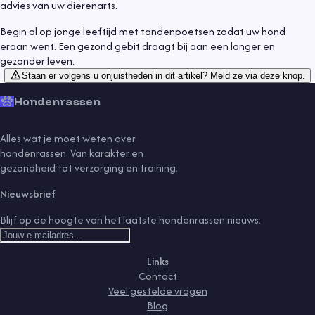
advies van uw dierenarts.
Begin al op jonge leeftijd met tandenpoetsen zodat uw hond
eraan went. Een gezond gebit draagt bij aan een langer en
gezonder leven.
Staan er volgens u onjuistheden in dit artikel? Meld ze via deze knop.
Hondenrassen
Alles wat je moet weten over
hondenrassen. Van karakter en
gezondheid tot verzorging en training.
Nieuwsbrief
Blijf op de hoogte van het laatste hondenrassen nieuws.
Links
Contact
Veel gestelde vragen
Blog