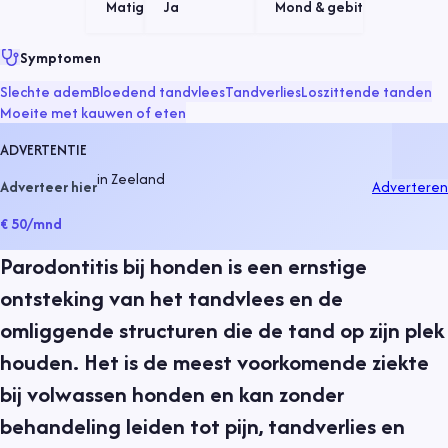
Matig
Ja
Mond & gebit
Symptomen
Slechte adem
Bloedend tandvlees
Tandverlies
Loszittende tanden
Moeite met kauwen of eten
ADVERTENTIE
in
Zeeland
Adverteer hier
Adverteren
€ 50
/mnd
Parodontitis bij honden is een ernstige
ontsteking van het tandvlees en de
omliggende structuren die de tand op zijn plek
houden. Het is de meest voorkomende ziekte
bij volwassen honden en kan zonder
behandeling leiden tot pijn, tandverlies en