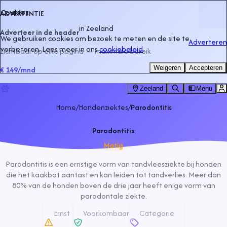
Cookies
ADVERTENTIE
in
Zeeland
Adverteer in de header
We gebruiken cookies om bezoek te meten en de site te
Adverteren
verbeteren. Lees meer in ons
cookiebeleid
.
Zichtbaar op elke pagina — maximale bereik
Weigeren
Accepteren
€ 149
/mnd
Zeeland
Menu
Home
/
Hondenziektes
/
Parodontitis
Parodontitis
Matig
Parodontitis is een ernstige vorm van tandvleesziekte bij honden
die het kaakbot aantast en kan leiden tot tandverlies. Meer dan
80% van de honden boven de drie jaar heeft enige vorm van
parodontale ziekte.
Ernst
Voorkombaar
Categorie