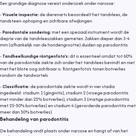
Een grondige diagnose vereist onderzoek onder narcose:
-
Visuele inspectie:
de dierenarts beoordeelt het tandvlees, de
tandsteen-ophoping en zichtbare afwijkingen.
-
Parodontale sondering:
met een speciaal instrument wordt de
diepte van de tandvleeszakken gemeten. Zakken dieper dan 3-4
mm (afhankelijk van de hondengrootte) duiden op parodontitis.
-
Tandheelkundige röntgenfoto's:
dit is essentieel omdat tot 60%
van de parodontale ziekte zich onder het tandvlees bevindt en niet
met het blote oog zichtbaar is. Röntgenfoto's tonen botverlies
rondom de tandwortels.
-
Classificatie:
de parodontale ziekte wordt in vier stadia
ingedeeld: stadium 1 (gingivitis), stadium 2 (vroege parodontitis
met minder dan 25% botverlies), stadium 3 (matige parodontitis
met 25-50% botverlies) en stadium 4 (gevorderde parodontitis met
meer dan 50% botverlies).
Behandeling van parodontitis
De behandeling vindt plaats onder narcose en hangt af van het