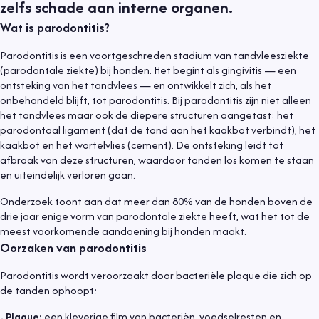
zelfs schade aan interne organen.
Wat is parodontitis?
Parodontitis is een voortgeschreden stadium van tandvleesziekte
(parodontale ziekte) bij honden. Het begint als gingivitis — een
ontsteking van het tandvlees — en ontwikkelt zich, als het
onbehandeld blijft, tot parodontitis. Bij parodontitis zijn niet alleen
het tandvlees maar ook de diepere structuren aangetast: het
parodontaal ligament (dat de tand aan het kaakbot verbindt), het
kaakbot en het wortelvlies (cement). De ontsteking leidt tot
afbraak van deze structuren, waardoor tanden los komen te staan
en uiteindelijk verloren gaan.
Onderzoek toont aan dat meer dan 80% van de honden boven de
drie jaar enige vorm van parodontale ziekte heeft, wat het tot de
meest voorkomende aandoening bij honden maakt.
Oorzaken van parodontitis
Parodontitis wordt veroorzaakt door bacteriële plaque die zich op
de tanden ophoopt:
-
Plaque:
een kleverige film van bacteriën, voedselresten en