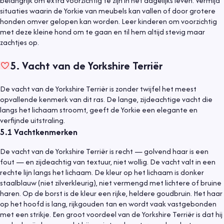
belangrijk om extra voorzichtig te zijn in het dagelijks leven. Vermijd
situaties waarin de Yorkie van meubels kan vallen of door grotere
honden omver gelopen kan worden. Leer kinderen om voorzichtig
met deze kleine hond om te gaan en til hem altijd stevig maar
zachtjes op.
5
.
Vacht van de Yorkshire Terriër
De vacht van de Yorkshire Terriër is zonder twijfel het meest
opvallende kenmerk van dit ras. De lange, zijdeachtige vacht die
langs het lichaam stroomt, geeft de Yorkie een elegante en
verfijnde uitstraling.
5.1
Vachtkenmerken
De vacht van de Yorkshire Terriër is recht — golvend haar is een
fout — en zijdeachtig van textuur, niet wollig. De vacht valt in een
rechte lijn langs het lichaam. De kleur op het lichaam is donker
staalblauw (niet zilverkleurig), niet vermengd met lichtere of bruine
haren. Op de borst is de kleur een rijke, heldere goudbruin. Het haar
op het hoofd is lang, rijkgouden tan en wordt vaak vastgebonden
met een strikje. Een groot voordeel van de Yorkshire Terriër is dat hij