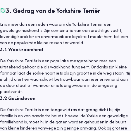
3
.
Gedrag van de Yorkshire Terriër
Er is meer dan een reden waarom de Yorkshire Terriër een
geweldige huishond is. Zijn combinatie van een prachtige vacht,
levendig karakter en onvermoeibare loyaliteit maakt hem tot een
van de populairste kleine rassen ter wereld.
3.1
Waakzaamheid
De Yorkshire Terriër is een populaire metgezelhond met een
uitstekend gehoor die als waakhond fungeert. Ondanks zijn kleine
formaat laat de Yorkie nooit iets als zijn grootte in de weg staan. Hij
is altijd alert en waarschuwt betrouwbaar wanneer er iemand aan
de deur staat of wanneer er iets ongewoons in de omgeving
plaatsvindt.
3.2
Gezinsleven
De Yorkshire Terriër is een toegewijd ras dat graag dicht bij zijn
familie is en van aandacht houdt. Hoewel de Yorkie een geweldige
familiehond is, moet hij in de gaten worden gehouden in de buurt
van kleine kinderen vanwege zijn geringe omvang. Ook bij grotere