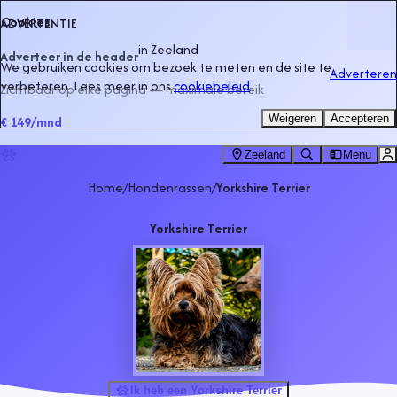
Cookies
ADVERTENTIE
in
Zeeland
Adverteer in de header
We gebruiken cookies om bezoek te meten en de site te
Adverteren
verbeteren. Lees meer in ons
cookiebeleid
.
Zichtbaar op elke pagina — maximale bereik
Weigeren
Accepteren
€ 149
/mnd
Zeeland
Menu
Home
/
Hondenrassen
/
Yorkshire Terrier
Yorkshire Terrier
Ik heb een Yorkshire Terrier