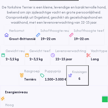
De Yorkshire Terrier is een kleine, levendige en karaktervolle hond,
bekend om zijn zijdeachtige vacht en grote persoonlijkheid.
Oorspronkelijk uit Engeland, geschikt als gezelschapshond en
waakhond, met een levensverwachting van 12-15 jaar.
Herkomst
Schofthoogte reu
Schofthoogte teef
Groot-Brittannië
19
–
22
cm
19
–
22
cm
Gewicht reu
Gewicht teef
Levensverwachting
Vachttype
2
–
3,2
kg
2
–
3,2
kg
12
–
15
jaar
Lang
Rasgroep
Puppyprijs
Kruisingen
Terriërs
1.500
–
3.000
€
6
Energieniveau
Hoog