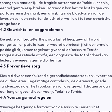
sprongen is aanzienlijk: de fragiele botten van de Yorkie kunnen bij
een val gemakkelijk breken. Daarnaast kan het ras last krijgen van
portosystemische shunt, een afwijking in de bloedvaten van de
lever, en van een instortende luchtpijp, wat leidt tot een chronische,
droge hoest.
4.2
Gewrichts- en oogproblemen
De ziekte van Legg-Perthes, waarbij het heupgewricht wordt
aangetast, en patella-luxatie, waarbij de knieschijf uit de normale
positie glijdt, komen regelmatig voor bij de Yorkshire Terriër.
Progressieve retinale atrofie, een oogziekte die tot blindheid kan
leiden, is eveneens gemeld bij het ras.
4.3
Preventieve zorg
Kies altijd voor een fokker die gezondheidsonderzoeken uitvoert op
de ouderdieren. Regelmatige controles bij de dierenarts, goede
tandverzorging en het voorkomen van overgewicht dragen bij aan
een lang en gezond leven voor je Yorkshire Terriër.
4.4
Voorzorgsmaatregelen
Vanwege het geringe formaat van de Yorkshire Terriër is het