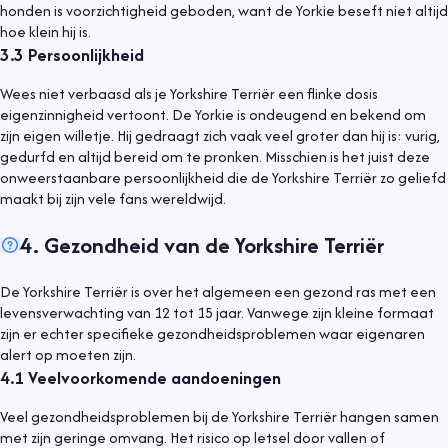
honden is voorzichtigheid geboden, want de Yorkie beseft niet altijd
hoe klein hij is.
3.3
Persoonlijkheid
Wees niet verbaasd als je Yorkshire Terriër een flinke dosis
eigenzinnigheid vertoont. De Yorkie is ondeugend en bekend om
zijn eigen willetje. Hij gedraagt zich vaak veel groter dan hij is: vurig,
gedurfd en altijd bereid om te pronken. Misschien is het juist deze
onweerstaanbare persoonlijkheid die de Yorkshire Terriër zo geliefd
maakt bij zijn vele fans wereldwijd.
4
.
Gezondheid van de Yorkshire Terriër
De Yorkshire Terriër is over het algemeen een gezond ras met een
levensverwachting van 12 tot 15 jaar. Vanwege zijn kleine formaat
zijn er echter specifieke gezondheidsproblemen waar eigenaren
alert op moeten zijn.
4.1
Veelvoorkomende aandoeningen
Veel gezondheidsproblemen bij de Yorkshire Terriër hangen samen
met zijn geringe omvang. Het risico op letsel door vallen of