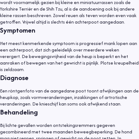
wordt voornamelijk gezien bij kleine en miniatuurrassen zoals de
Yorkshire Terriër en de Shih Tzu, al is de aandoening ook bij andere
kleine rassen beschreven. Zowel reuen als teven worden even vaak
getroffen. Vrijwel altijd is slechts één achterpoot aangedaan.
Symptomen
Het meest kenmerkende symptoom is progressief mank lopen aan
een achterpoot, dat zich geleidelijk over meerdere weken
verergert. De bewegingsvrijheid van de heup is beperkt en het
aanraken of bewegen van het gewricht is pijnlijk. Plotse kreupelheid
is zeldzaam.
Diagnose
Een röntgenfoto van de aangedane poot toont afwijkingen aan de
heupkop, zoals vormveranderingen, inzakkingen of artrotische
veranderingen. De knieschijf kan soms ook afwijkend staan.
Behandeling
Bij lichte gevallen worden ontstekingsremmers gegeven
gecombineerd met twee maanden beweegbeperking. De hond
mag niet rennen, springen of gewicht op de poot zetten. In