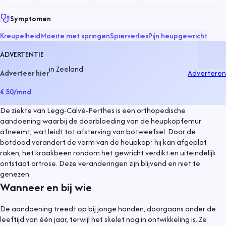
Symptomen
Kreupelheid
Moeite met springen
Spierverlies
Pijn heupgewricht
ADVERTENTIE
in
Zeeland
Adverteer hier
Adverteren
€ 50
/mnd
De ziekte van Legg-Calvé-Perthes is een orthopedische
aandoening waarbij de doorbloeding van de heupkopfemur
afneemt, wat leidt tot afsterving van botweefsel. Door de
botdood verandert de vorm van de heupkop: hij kan afgeplat
raken, het kraakbeen rondom het gewricht verdikt en uiteindelijk
ontstaat artrose. Deze veranderingen zijn blijvend en niet te
genezen.
Wanneer en bij wie
De aandoening treedt op bij jonge honden, doorgaans onder de
leeftijd van één jaar, terwijl het skelet nog in ontwikkeling is. Ze