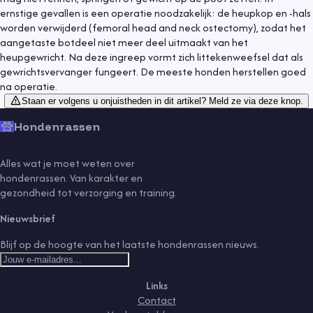
ernstige gevallen is een operatie noodzakelijk: de heupkop en -hals
worden verwijderd (femoral head and neck ostectomy), zodat het
aangetaste botdeel niet meer deel uitmaakt van het
heupgewricht. Na deze ingreep vormt zich littekenweefsel dat als
gewrichtsvervanger fungeert. De meeste honden herstellen goed
na operatie.
Staan er volgens u onjuistheden in dit artikel? Meld ze via deze knop.
Hondenrassen
Alles wat je moet weten over
hondenrassen. Van karakter en
gezondheid tot verzorging en training.
Nieuwsbrief
Blijf op de hoogte van het laatste hondenrassen nieuws.
Links
Contact