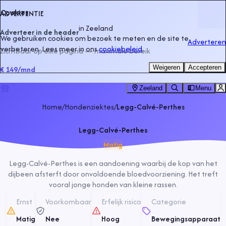
Cookies
ADVERTENTIE
in
Zeeland
Adverteer in de header
We gebruiken cookies om bezoek te meten en de site te
Adverteren
verbeteren. Lees meer in ons
cookiebeleid
.
Zichtbaar op elke pagina — maximale bereik
Weigeren
Accepteren
€ 149
/mnd
Zeeland
Menu
Home
/
Hondenziektes
/
Legg-Calvé-Perthes
Legg-Calvé-Perthes
Matig
Legg-Calvé-Perthes is een aandoening waarbij de kop van het
dijbeen afsterft door onvoldoende bloedvoorziening. Het treft
vooral jonge honden van kleine rassen.
Ernst
Voorkombaar
Erfelijk risico
Categorie
Matig
Nee
Hoog
Bewegingsapparaat