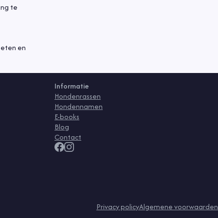
ing te
 eten en
Informatie
Hondenrassen
Hondennamen
E-books
Blog
Contact
Privacy policy
Algemene voorwaarden