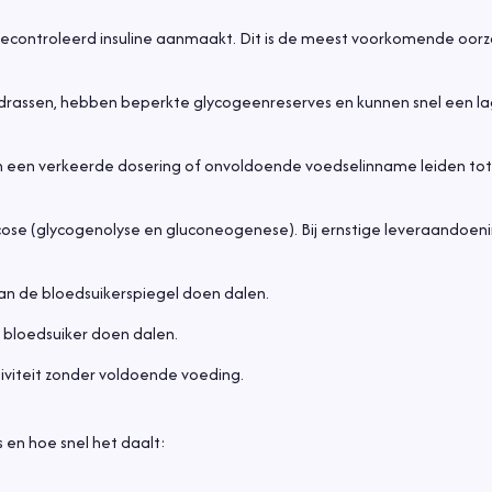
gecontroleerd insuline aanmaakt. Dit is de meest voorkomende oorz
edrassen, hebben beperkte glycogeenreserves en kunnen snel een l
 kan een verkeerde dosering of onvoldoende voedselinname leiden tot
lucose (glycogenolyse en gluconeogenese). Bij ernstige leveraandoen
n de bloedsuikerspiegel doen dalen.
e bloedsuiker doen dalen.
tiviteit zonder voldoende voeding.
 en hoe snel het daalt: