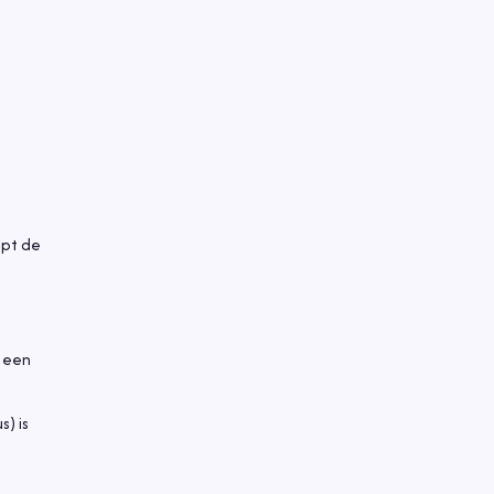
lpt de
a een
) is