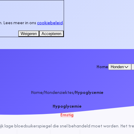
. Lees meer in ons
cookiebeleid
.
Weigeren
Accepteren
Home
Honden
Home
/
Hondenziektes
/
Hypoglycemie
Hypoglycemie
Ernstig
jk lage bloedsuikerspiegel die snel behandeld moet worden. Het tref