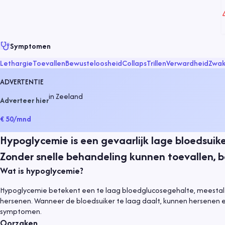
Symptomen
Lethargie
Toevallen
Bewusteloosheid
Collaps
Trillen
Verwardheid
Zwak
ADVERTENTIE
in
Zeeland
Adverteer hier
€ 50
/mnd
Hypoglycemie is een gevaarlijk lage bloedsuike
Zonder snelle behandeling kunnen toevallen, 
Wat is hypoglycemie?
Hypoglycemie betekent een te laag bloedglucosegehalte, meestal o
hersenen. Wanneer de bloedsuiker te laag daalt, kunnen hersenen e
symptomen.
Oorzaken