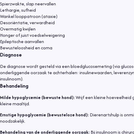
Spierzwakte, slap neervallen
Lethargie, sufheid
Wankel looppatroon (ataxie)
Desoriëntatie, verwardheid
Overmatig kwijlen
Honger of juist voedselweigering
Epileptische aanvallen
Bewusteloosheid en coma
Diagnose
De diagnose wordt gesteld via een bloedglucosemeting (via gluco
onderliggende oorzaak te achterhalen: insulinewaarden, leverenzyme
insulinoom).
Behandeling
Milde hypoglycemie (bewuste hond):
Wrijf een kleine hoeveelheid 
kleine maaltijd.
Ernstige hypoglycemie (bewusteloze hond):
Dierenartshulp is onmid
noodzakelijk.
Behandeling van de onderliggende oorzaak:
Bij insulinoom is chir