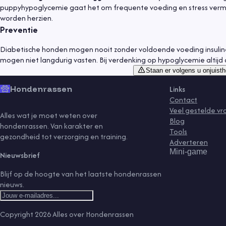
puppyhypoglycemie gaat het om frequente voeding en stress vermijd
worden herzien.
Preventie
Diabetische honden mogen nooit zonder voldoende voeding insuline
mogen niet langdurig vasten. Bij verdenking op hypoglycemie altijd 
Staan er volgens u onjuisth
Hondenrassen
Links
Contact
Veel gestelde v
Alles wat je moet weten over
Blog
hondenrassen. Van karakter en
Tools
gezondheid tot verzorging en training.
Adverteren
Mini-game
Nieuwsbrief
Blijf op de hoogte van het laatste hondenrassen
nieuws.
Copyright
2026
Alles over Hondenrassen