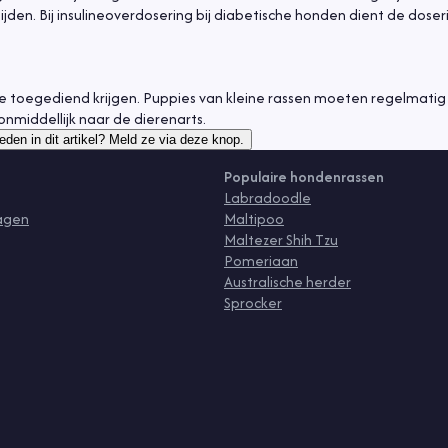
en. Bij insulineoverdosering bij diabetische honden dient de doser
 toegediend krijgen. Puppies van kleine rassen moeten regelmatig
onmiddellijk naar de dierenarts.
eden in dit artikel? Meld ze via deze knop.
Populaire hondenrassen
Labradoodle
ragen
Maltipoo
Maltezer Shih Tzu
Pomeriaan
Australische herder
Sprocker