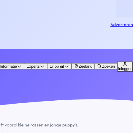
Adverteren
Informatie
Experts
Er op uit
Zeeland
Zoeken
Inloggen
t vooral kleine rassen en jonge puppy's.