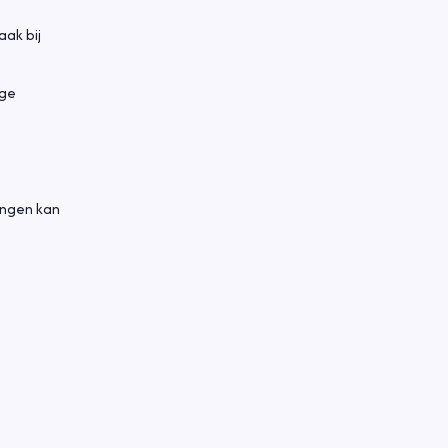
aak bij
age
ingen kan