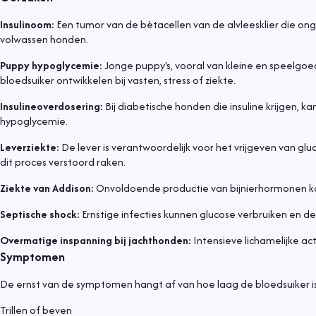
Insulinoom:
Een tumor van de bètacellen van de alvleesklier die on
volwassen honden.
Puppy hypoglycemie:
Jonge puppy's, vooral van kleine en speelgo
bloedsuiker ontwikkelen bij vasten, stress of ziekte.
Insulineoverdosering:
Bij diabetische honden die insuline krijgen,
hypoglycemie.
Leverziekte:
De lever is verantwoordelijk voor het vrijgeven van g
dit proces verstoord raken.
Ziekte van Addison:
Onvoldoende productie van bijnierhormonen ka
Septische shock:
Ernstige infecties kunnen glucose verbruiken en d
Overmatige inspanning bij jachthonden:
Intensieve lichamelijke ac
Symptomen
De ernst van de symptomen hangt af van hoe laag de bloedsuiker is
Trillen of beven