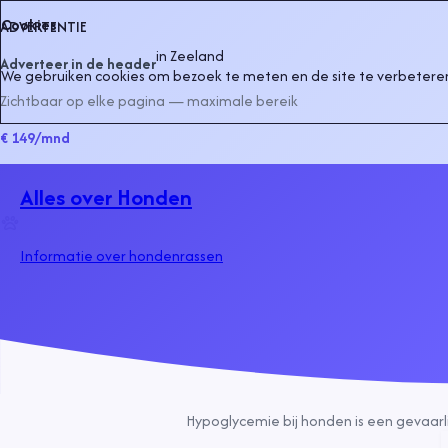
Cookies
ADVERTENTIE
in
Zeeland
Adverteer in de header
We gebruiken cookies om bezoek te meten en de site te verbeteren
Zichtbaar op elke pagina — maximale bereik
€ 149
/mnd
Alles over Honden
Informatie over hondenrassen
Hypoglycemie bij honden is een gevaarli