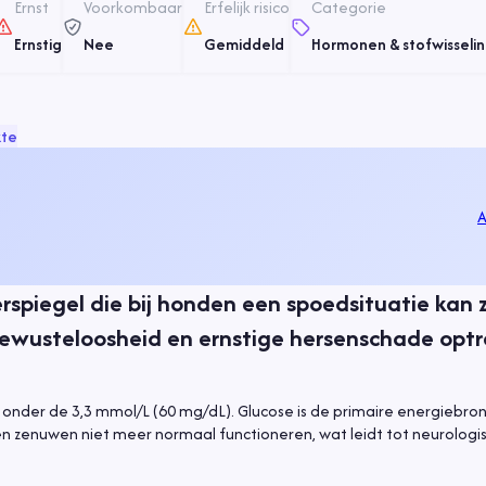
Ernst
Voorkombaar
Erfelijk risico
Categorie
Ernstig
Nee
Gemiddeld
Hormonen & stofwisseli
te
A
rspiegel die bij honden een spoedsituatie kan z
bewusteloosheid en ernstige hersenschade opt
nder de 3,3 mmol/L (60 mg/dL). Glucose is de primaire energiebron
n zenuwen niet meer normaal functioneren, wat leidt tot neurologi