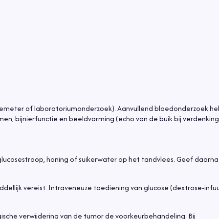
semeter of laboratoriumonderzoek). Aanvullend bloedonderzoek he
n, bijnierfunctie en beeldvorming (echo van de buik bij verdenking
glucosestroop, honing of suikerwater op het tandvlees. Geef daarn
dellijk vereist. Intraveneuze toediening van glucose (dextrose-infuus
urgische verwijdering van de tumor de voorkeurbehandeling. Bij