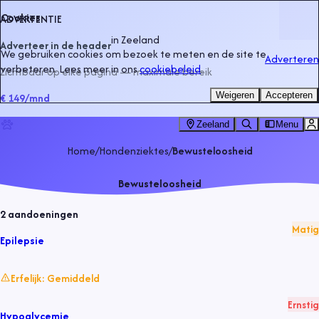
Cookies
ADVERTENTIE
in
Zeeland
Adverteer in de header
We gebruiken cookies om bezoek te meten en de site te
Adverteren
verbeteren. Lees meer in ons
cookiebeleid
.
Zichtbaar op elke pagina — maximale bereik
Weigeren
Accepteren
€ 149
/mnd
Zeeland
Menu
Home
/
Hondenziektes
/
Bewusteloosheid
Bewusteloosheid
2
aandoeningen
Matig
Epilepsie
Erfelijk:
Gemiddeld
Ernstig
Hypoglycemie