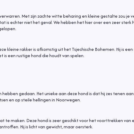
erwarren. Met zijn zachte witte beharing en kleine gestalte zou je
r. Dat is echter niet het geval. We hebben het hier over een zeer sterk
gelopen.
eze kleine rakker is afkomstig uit het Tsjechische Bohemen. Hij is ee
Het is een rustige hond die houdt van spelen.
n hebben gedaan. Het unieke aan deze hond is dat hij zes tenen aan
sen en op steile hellingen in Noorwegen.
aat te maken. Deze hond is zeer geschikt voor het voorttrekken van 
troffen. Hij is licht van gewicht, maar oersterk.