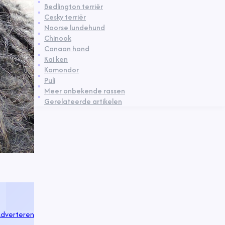
Bedlington terriër
Cesky terriër
Noorse lundehund
Chinook
Canaan hond
Kai ken
Komondor
Puli
Meer onbekende rassen
Gerelateerde artikelen
dverteren