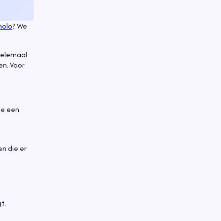
nolo
? We
 helemaal
en. Voor
die een
n die er
t.