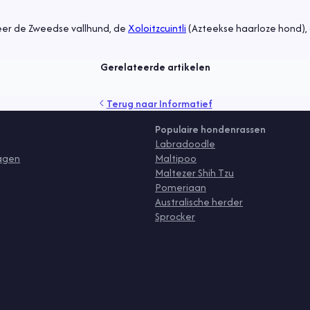
eer de Zweedse vallhund, de
Xoloitzcuintli
(Azteekse haarloze hond),
Gerelateerde artikelen
rzorging
vlooien
voeding
Terug naar
Informatief
Populaire hondenrassen
Labradoodle
ragen
Maltipoo
Maltezer Shih Tzu
Pomeriaan
Australische herder
Sprocker