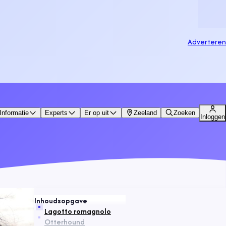
Adverteren
Informatie
Experts
Er op uit
Zeeland
Zoeken
Inloggen
Inhoudsopgave
Lagotto romagnolo
Otterhound