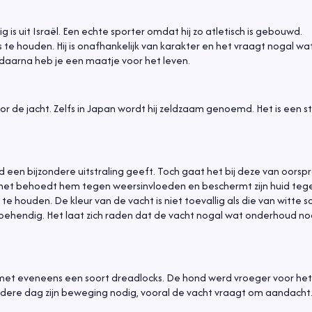
g is uit Israël. Een echte sporter omdat hij zo atletisch is gebouwd.
 houden. Hij is onafhankelijk van karakter en het vraagt nogal wat
 daarna heb je een maatje voor het leven.
 de jacht. Zelfs in Japan wordt hij zeldzaam genoemd. Het is een s
 een bijzondere uitstraling geeft. Toch gaat het bij deze van oorsp
aar het behoedt hem tegen weersinvloeden en beschermt zijn huid teg
e houden. De kleur van de vacht is niet toevallig als die van witte s
 behendig. Het laat zich raden dat de vacht nogal wat onderhoud no
as met eveneens een soort dreadlocks. De hond werd vroeger voor h
iedere dag zijn beweging nodig, vooral de vacht vraagt om aandacht