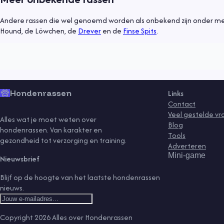
Informatief
6 juli 2021
Andere rassen die wel genoemd worden als onbekend zijn onder m
Hond uit asiel, waar moet je op letten?
Hound, de Löwchen, de
Drever
en de
Finse Spits
.
Lees meer
gedrag
gezondheid
kind
puppy
rassen
senior
tips
training
vaccinaties
ve
Hondenrassen
Links
Contact
Veel gestelde v
Alles wat je moet weten over
Blog
hondenrassen. Van karakter en
Tools
gezondheid tot verzorging en training.
Adverteren
Mini-game
Nieuwsbrief
Blijf op de hoogte van het laatste hondenrassen
nieuws.
Copyright
2026
Alles over Hondenrassen