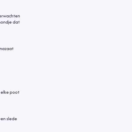
 verwachten
 hondje dat
n nazaat
 elke poot
een slede