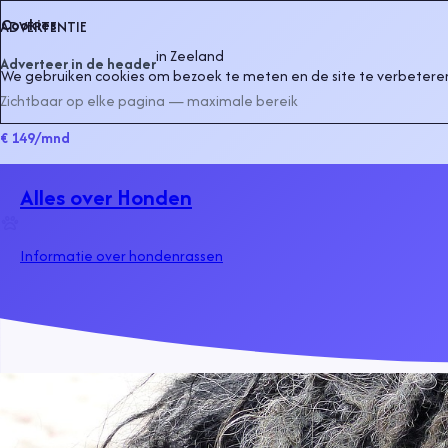
Cookies
ADVERTENTIE
in
Zeeland
Adverteer in de header
We gebruiken cookies om bezoek te meten en de site te verbeteren
Zichtbaar op elke pagina — maximale bereik
€ 149
/mnd
Alles over Honden
Informatie over hondenrassen