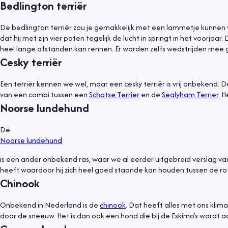
Bedlington terriër
De bedlington terriër zou je gemakkelijk met een lammetje kunnen v
dat hij met zijn vier poten tegelijk de lucht in springt in het voorjaa
heel lange afstanden kan rennen. Er worden zelfs wedstrijden mee 
Cesky terriër
Een terriër kennen we wel, maar een cesky terriër is vrij onbekend. D
van een combi tussen een
Schotse Terrier
en de
Sealyham Terrier
. 
Noorse lundehund
De
Noorse lundehund
is een ander onbekend ras, waar we al eerder uitgebreid verslag va
heeft waardoor hij zich heel goed staande kan houden tussen de rot
Chinook
Onbekend in Nederland is de
chinook
. Dat heeft alles met ons klim
door de sneeuw. Het is dan ook een hond die bij de Eskimo’s wordt aan