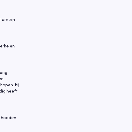
 om zijn
terke en
rong
en
chapen. Hij
dig heeft
et hoeden
.