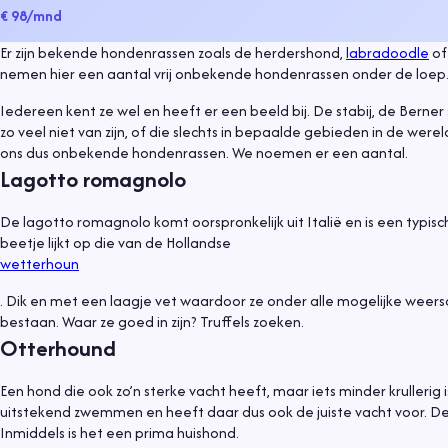
€ 98
/mnd
Er zijn bekende hondenrassen zoals de herdershond,
labradoodle
o
nemen hier een aantal vrij onbekende hondenrassen onder de loep
Iedereen kent ze wel en heeft er een beeld bij. De stabij, de Bern
zo veel niet van zijn, of die slechts in bepaalde gebieden in de we
ons dus onbekende hondenrassen. We noemen er een aantal.
Lagotto romagnolo
De lagotto romagnolo komt oorspronkelijk uit Italië en is een typisch
beetje lijkt op die van de Hollandse
wetterhoun
. Dik en met een laagje vet waardoor ze onder alle mogelijke weers
bestaan. Waar ze goed in zijn? Truffels zoeken.
Otterhound
Een hond die ook zo’n sterke vacht heeft, maar iets minder krullerig 
uitstekend zwemmen en heeft daar dus ook de juiste vacht voor. De d
Inmiddels is het een prima huishond.