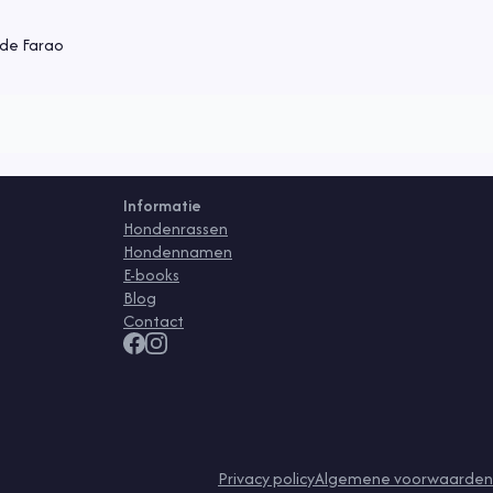
 de Farao
Informatie
Hondenrassen
Hondennamen
E-books
Blog
Contact
Privacy policy
Algemene voorwaarden