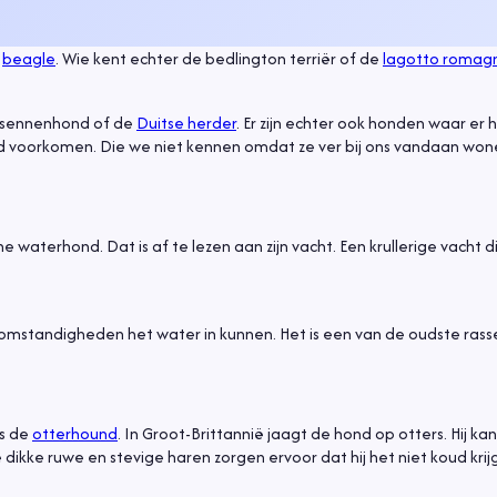
f
beagle
. Wie kent echter de bedlington terriër of de
lagotto romag
.
er sennenhond of de
Duitse herder
. Er zijn echter ook honden waar er
reld voorkomen. Die we niet kennen omdat ze ver bij ons vandaan won
e waterhond. Dat is af te lezen aan zijn vacht. Een krullerige vacht 
omstandigheden het water in kunnen. Het is een van de oudste rasse
is de
otterhound
. In Groot-Brittannië jaagt de hond op otters. Hij kan
ikke ruwe en stevige haren zorgen ervoor dat hij het niet koud krijg