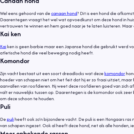
Canaan hond
Wel eens gehoord van de
canaan hond
? Dit is een hond die afkomsti
Daarentegen vraagt het wel wat opvoedkunst om deze hond in huis te
vertrouwen te winnen en hem goed naar je te laten luisteren. Maar
Kai ken
Kai
ken is geen barbie maar een Japanse hond die gebruikt werd voor
atletische hond die veel beweging nodig heeft.
Komondor
Zijn vacht bestaat uit een soort dreadlocks wat deze
komondor
hond
hoeder van schapen niet om het feit dat hij er zo fraai uitziet, m
aanvallen van roofdieren. Hij weet deze roofdieren goed van zich af t
valt er nauwelijks tussen op. Daarentegen is de komondor ook zeer
om deze schoon te houden.
Puli
De
puli
heeft ook zo’n bijzondere vacht. De puli is een Hongaars r
van schapen ingezet. Ook al heeft deze hond, net als alle honden, 
Meer onbekende rassen