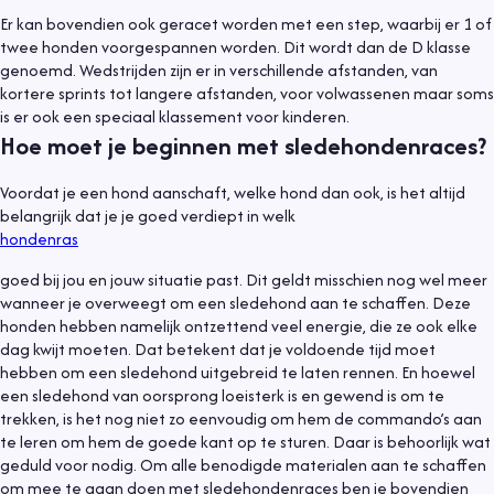
Er kan bovendien ook geracet worden met een step, waarbij er 1 of
twee honden voorgespannen worden. Dit wordt dan de D klasse
genoemd. Wedstrijden zijn er in verschillende afstanden, van
kortere sprints tot langere afstanden, voor volwassenen maar soms
is er ook een speciaal klassement voor kinderen.
Hoe moet je beginnen met sledehondenraces?
Voordat je een hond aanschaft, welke hond dan ook, is het altijd
belangrijk dat je je goed verdiept in welk
hondenras
goed bij jou en jouw situatie past. Dit geldt misschien nog wel meer
wanneer je overweegt om een sledehond aan te schaffen. Deze
honden hebben namelijk ontzettend veel energie, die ze ook elke
dag kwijt moeten. Dat betekent dat je voldoende tijd moet
hebben om een sledehond uitgebreid te laten rennen. En hoewel
een sledehond van oorsprong loeisterk is en gewend is om te
trekken, is het nog niet zo eenvoudig om hem de commando’s aan
te leren om hem de goede kant op te sturen. Daar is behoorlijk wat
geduld voor nodig. Om alle benodigde materialen aan te schaffen
om mee te gaan doen met sledehondenraces ben je bovendien