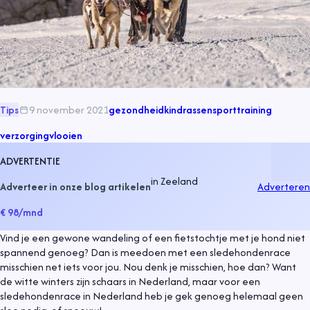
Tips
9 november 2021
gezondheid
kind
rassen
sport
training
verzorging
vlooien
ADVERTENTIE
in
Zeeland
Adverteer in onze blog artikelen
Adverteren
€ 98
/mnd
Vind je een gewone wandeling of een fietstochtje met je hond niet
spannend genoeg? Dan is meedoen met een sledehondenrace
misschien net iets voor jou. Nou denk je misschien, hoe dan? Want
de witte winters zijn schaars in Nederland, maar voor een
sledehondenrace in Nederland heb je gek genoeg helemaal geen