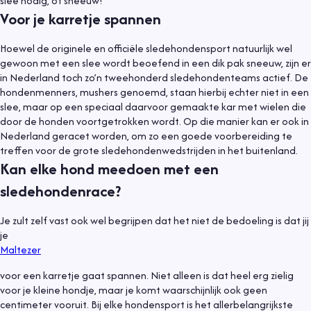
slee nodig, of sneeuw!
Voor je karretje spannen
Hoewel de originele en officiële sledehondensport natuurlijk wel
gewoon met een slee wordt beoefend in een dik pak sneeuw, zijn er
in Nederland toch zo’n tweehonderd sledehondenteams actief. De
hondenmenners, mushers genoemd, staan hierbij echter niet in een
slee, maar op een speciaal daarvoor gemaakte kar met wielen die
door de honden voortgetrokken wordt. Op die manier kan er ook in
Nederland geracet worden, om zo een goede voorbereiding te
treffen voor de grote sledehondenwedstrijden in het buitenland.
Kan elke hond meedoen met een
sledehondenrace?
Je zult zelf vast ook wel begrijpen dat het niet de bedoeling is dat jij
je
Maltezer
voor een karretje gaat spannen. Niet alleen is dat heel erg zielig
voor je kleine hondje, maar je komt waarschijnlijk ook geen
centimeter vooruit. Bij elke hondensport is het allerbelangrijkste