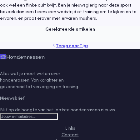
Tips
25 oktober 2021
ook wel een flinke duit kwijt. Ben je nieuwsgierig naar deze sport
bezoek dan eerst eens een wedstrijd of training om te kijken en te
Wat kost een hond?
ervaren, en praat erover met ervaren mushers.
Lees meer
Gerelateerde artikelen
gedrag
gezondheid
kind
producten
puppy
rassen
Terug naar
Tips
training
veiligheid
verzekering
verzorging
vlooien
Hondenrassen
Alles wat je moet weten over
hondenrassen. Van karakter en
gezondheid tot verzorging en training.
Nieuwsbrief
Blijf op de hoogte van het laatste hondenrassen nieuws.
Links
Contact