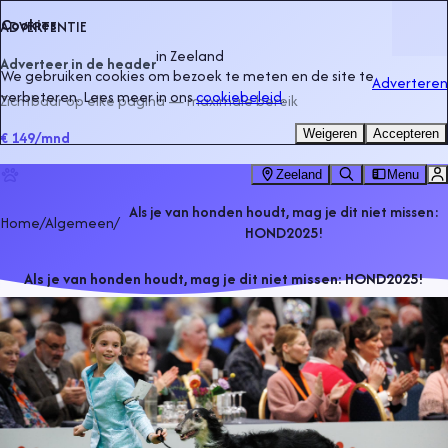
Cookies
ADVERTENTIE
in
Zeeland
Adverteer in de header
We gebruiken cookies om bezoek te meten en de site te
Adverteren
verbeteren. Lees meer in ons
cookiebeleid
.
Zichtbaar op elke pagina — maximale bereik
Weigeren
Accepteren
€ 149
/mnd
Zeeland
Menu
Als je van honden houdt, mag je dit niet missen:
Home
/
Algemeen
/
HOND2025!
Als je van honden houdt, mag je dit niet missen: HOND2025!