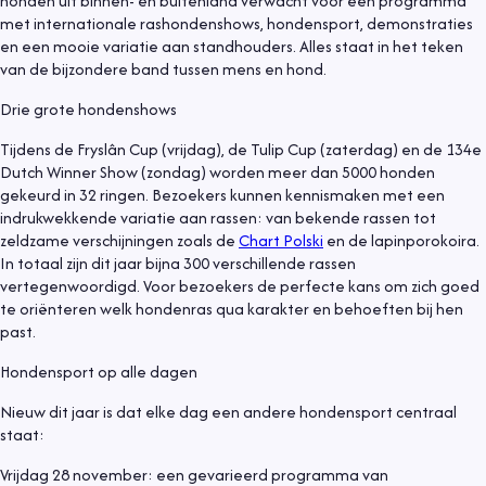
honden uit binnen- en buitenland verwacht voor een programma
met internationale rashondenshows, hondensport, demonstraties
en een mooie variatie aan standhouders. Alles staat in het teken
van de bijzondere band tussen mens en hond.
Drie grote hondenshows
Tijdens de Fryslân Cup (vrijdag), de Tulip Cup (zaterdag) en de 134e
Dutch Winner Show (zondag) worden meer dan 5000 honden
gekeurd in 32 ringen. Bezoekers kunnen kennismaken met een
indrukwekkende variatie aan rassen: van bekende rassen tot
zeldzame verschijningen zoals de
Chart Polski
en de lapinporokoira.
In totaal zijn dit jaar bijna 300 verschillende rassen
vertegenwoordigd. Voor bezoekers de perfecte kans om zich goed
te oriënteren welk hondenras qua karakter en behoeften bij hen
past.
Hondensport op alle dagen
Nieuw dit jaar is dat elke dag een andere hondensport centraal
staat:
Vrijdag 28 november: een gevarieerd programma van