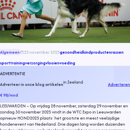
Algemeen
25 november 2025
gezondheid
kind
producten
rassen
sport
training
verzorging
vlooien
voeding
ADVERTENTIE
in
Zeeland
Adverteer in onze blog artikelen
Adverteren
€ 98
/mnd
LEEUWARDEN – Op vrijdag 28 november, zaterdag 29 november en
zondag 30 november 2025 vindt in de WTC Expo in Leeuwarden
opnieuw HOND2025 plaats: het grootste en meest veelzijdige
hondenevent van Nederland. Drie dagen lang worden duizenden