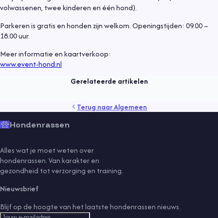
volwassenen, twee kinderen en één hond).
Parkeren is gratis en honden zijn welkom. Openingstijden: 09.00 –
18.00 uur.
Algemeen
9 mei 2021
Meer informatie en kaartverkoop:
Een hond adopteren
www.event-hond.nl
Lees meer
Gerelateerde artikelen
gedrag
gezondheid
kind
puppy
rassen
senior
Terug naar
Algemeen
sport
training
vaccinaties
verzorging
vlooien
voeding
Hondenrassen
Alles wat je moet weten over
hondenrassen. Van karakter en
gezondheid tot verzorging en training.
Nieuwsbrief
Blijf op de hoogte van het laatste hondenrassen nieuws.