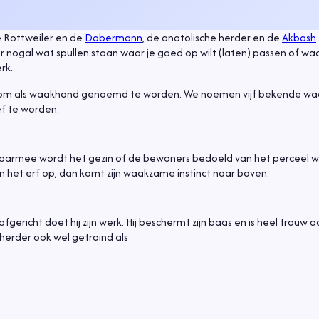
 Rottweiler en de
Dobermann
, de anatolische herder en de
Akbash
nogal wat spullen staan waar je goed op wilt (laten) passen of waa
rk.
enen om als waakhond genoemd te worden. We noemen vijf bekende w
ef te worden.
 Daarmee wordt het gezin of de bewoners bedoeld van het perceel 
 het erf op, dan komt zijn waakzame instinct naar boven.
fgericht doet hij zijn werk. Hij beschermt zijn baas en is heel trouw 
erder ook wel getraind als