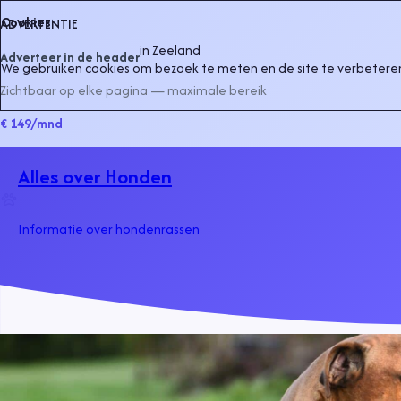
Cookies
ADVERTENTIE
in
Zeeland
Adverteer in de header
We gebruiken cookies om bezoek te meten en de site te verbeteren
Zichtbaar op elke pagina — maximale bereik
€ 149
/mnd
Alles over Honden
Informatie over hondenrassen