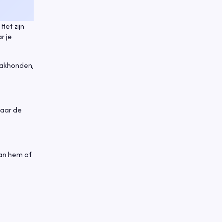
. Het zijn
r je
aakhonden,
waar de
aan hem of