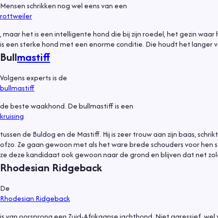
Mensen schrikken nog wel eens van een
rottweiler
, maar het is een intelligente hond die bij zijn roedel, het gezin waar 
is een sterke hond met een enorme conditie. Die houdt het langer 
Bull
mastiff
Volgens experts is de
bullmastiff
de beste waakhond. De bullmastiff is een
kruising
tussen de Buldog en de Mastiff. Hij is zeer trouw aan zijn baas, schri
ofzo. Ze gaan gewoon met als het ware brede schouders voor hen st
ze deze kandidaat ook gewoon naar de grond en blijven dat net z
Rhodesian Ridgeback
De
Rhodesian Ridgeback
is van oorsprong een Zuid-Afrikaanse jachthond. Niet agressief, wel