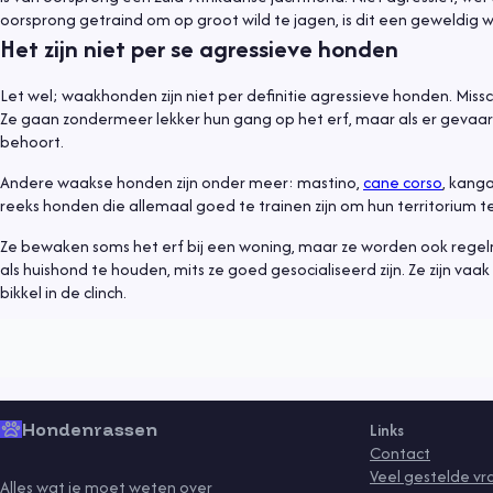
oorsprong getraind om op groot wild te jagen, is dit een geweldig 
Het zijn niet per se agressieve honden
Let wel; waakhonden zijn niet per definitie agressieve honden. Missc
Ze gaan zondermeer lekker hun gang op het erf, maar als er gevaar d
behoort.
Andere waakse honden zijn onder meer: mastino,
cane corso
, kanga
reeks honden die allemaal goed te trainen zijn om hun territorium t
Informatief
6 juli 2021
Ze bewaken soms het erf bij een woning, maar ze worden ook regel
als huishond te houden, mits ze goed gesocialiseerd zijn. Ze zijn vaa
Hond uit asiel, waar moet je op letten?
bikkel in de clinch.
Lees meer
gedrag
gezondheid
kind
puppy
rassen
senior
tips
training
vaccinaties
ve
Hondenrassen
Links
Contact
Veel gestelde v
Alles wat je moet weten over