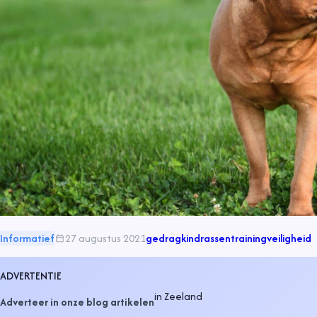
Informatief
27 augustus 2021
gedrag
kind
rassen
training
veiligheid
ADVERTENTIE
in
Zeeland
Adverteer in onze blog artikelen