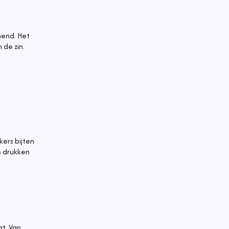
rmend. Het
de zin.
kers bijten
s drukken
at. Van