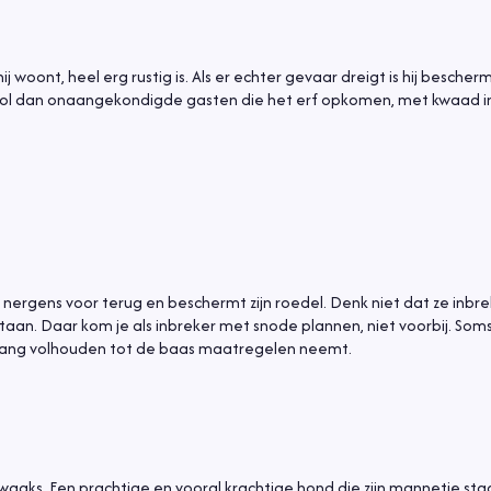
hij woont, heel erg rustig is. Als er echter gevaar dreigt is hij besche
vol dan onaangekondigde gasten die het erf opkomen, met kwaad in 
kt nergens voor terug en beschermt zijn roedel. Denk niet dat ze inbre
aan. Daar kom je als inbreker met snode plannen, niet voorbij. Som
olang volhouden tot de baas maatregelen neemt.
 waaks. Een prachtige en vooral krachtige hond die zijn mannetje sta