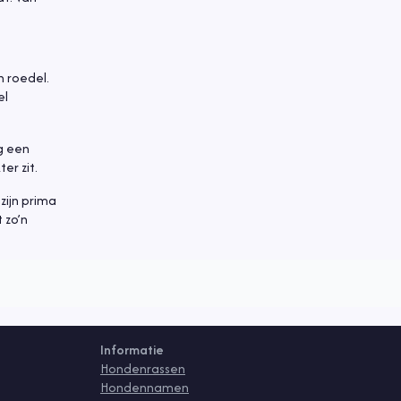
n roedel.
el
g een
er zit.
zijn prima
 zo’n
Informatie
Hondenrassen
Hondennamen