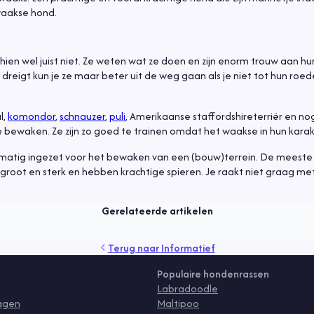
waakse hond.
hien wel juist niet. Ze weten wat ze doen en zijn enorm trouw aan hu
reigt kun je ze maar beter uit de weg gaan als je niet tot hun roed
l,
komondor
,
schnauzer
,
puli
, Amerikaanse staffordshireterriër en no
e bewaken. Ze zijn zo goed te trainen omdat het waakse in hun karakt
matig ingezet voor het bewaken van een (bouw)terrein. De meeste 
k groot en sterk en hebben krachtige spieren. Je raakt niet graag met
Gerelateerde artikelen
rzorging
vlooien
voeding
Terug naar
Informatief
Populaire hondenrassen
Labradoodle
ragen
Maltipoo