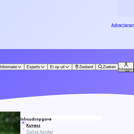
Adverteren
Informatie
Experts
Er op uit
Zeeland
Zoeken
Inloggen
Inhoudsopgave
Kuvasz
Duitse herder