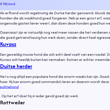
€ 98
/mnd
Als erfhond wordt regelmatig de Duitse herder genoemd. Alsook de
honden die als waakhond goed fungeren. Heb je een groot erf, waar 
ongenode gasten liever weert, dan doen deze honden goed hun we
Daarnaast zijn er natuurlijk nog veel meer rassen die het verdi
die goed getraind keurig hun werk doen, zonder direct heel agressi
Kuvasz
Een geweldig mooie hond die zich echt deel voelt van een roedel.
Kuvasz zich heerlijk buiten kan vermaken. Komen er echter vreemden
Duitse herder
Het is nog altijd een populaire hond die enorm waaks kan zijn. Goed a
haar. Hij kan enorm goed commando’s leren en daarom wordt deze h
politiehond
. Op het erf doet hij in ieder geval goed zijn werk.
Rottweiler