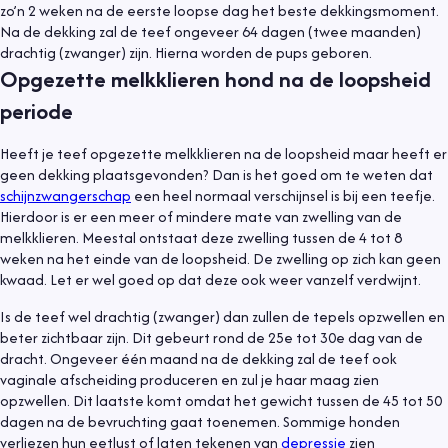
zo’n 2 weken na de eerste loopse dag het beste dekkingsmoment.
Na de dekking zal de teef ongeveer 64 dagen (twee maanden)
drachtig (zwanger) zijn. Hierna worden de pups geboren.
Opgezette melkklieren hond na de loopsheid
periode
Heeft je teef opgezette melkklieren na de loopsheid maar heeft er
geen dekking plaatsgevonden? Dan is het goed om te weten dat
schijnzwangerschap
een heel normaal verschijnsel is bij een teefje.
Hierdoor is er een meer of mindere mate van zwelling van de
melkklieren. Meestal ontstaat deze zwelling tussen de 4 tot 8
weken na het einde van de loopsheid. De zwelling op zich kan geen
kwaad. Let er wel goed op dat deze ook weer vanzelf verdwijnt.
Is de teef wel drachtig (zwanger) dan zullen de tepels opzwellen en
beter zichtbaar zijn. Dit gebeurt rond de 25e tot 30e dag van de
dracht. Ongeveer één maand na de dekking zal de teef ook
vaginale afscheiding produceren en zul je haar maag zien
opzwellen. Dit laatste komt omdat het gewicht tussen de 45 tot 50
dagen na de bevruchting gaat toenemen. Sommige honden
verliezen hun eetlust of laten tekenen van
depressie
zien