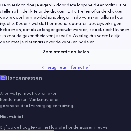
De overslaan doe je eigenlijk door deze loopsheid eenmalig uit te
stellen of tijdelijk te onderdrukken. Dit uittellen of onderdrukken
doe je door hormoonbehandelingen in de vorm van pillen of een
injectie. Bedenk wel dat hormoonpreparaten ook bijwerkingen
Informatief
6 juli 2021
hebben en, dat als ze langer gebruikt worden, ze ook slecht kunnen
zijn voor de gezondheid van je teefje. Overleg dus vooraf altijd
Hond uit asiel, waar moet je op letten?
goed met je dierenarts over de voor- en nadelen.
Lees meer
Gerelateerde artikelen
gedrag
gezondheid
kind
puppy
rassen
senior
tips
Terug naar
Informatief
training
vaccinaties
verzorging
vlooien
voeding
Hondenrassen
Alles wat je moet weten over
hondenrassen. Van karakter en
gezondheid tot verzorging en training.
Nieuwsbrief
Blijf op de hoogte van het laatste hondenrassen nieuws.