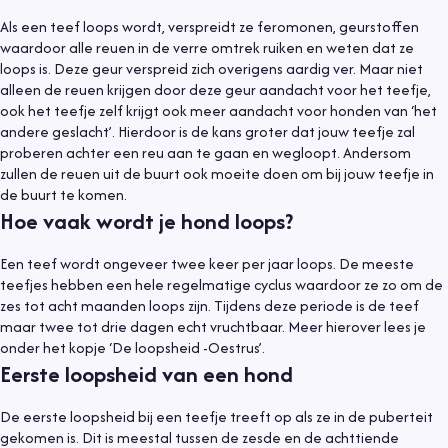
Als een teef loops wordt, verspreidt ze feromonen, geurstoffen
waardoor alle reuen in de verre omtrek ruiken en weten dat ze
loops is. Deze geur verspreid zich overigens aardig ver. Maar niet
alleen de reuen krijgen door deze geur aandacht voor het teefje,
ook het teefje zelf krijgt ook meer aandacht voor honden van ‘het
andere geslacht’. Hierdoor is de kans groter dat jouw teefje zal
proberen achter een reu aan te gaan en wegloopt. Andersom
zullen de reuen uit de buurt ook moeite doen om bij jouw teefje in
de buurt te komen.
Hoe vaak wordt je hond loops?
Een teef wordt ongeveer twee keer per jaar loops. De meeste
teefjes hebben een hele regelmatige cyclus waardoor ze zo om de
zes tot acht maanden loops zijn. Tijdens deze periode is de teef
maar twee tot drie dagen echt vruchtbaar. Meer hierover lees je
onder het kopje ‘De loopsheid -Oestrus’.
Eerste loopsheid van een hond
De eerste loopsheid bij een teefje treeft op als ze in de puberteit
gekomen is. Dit is meestal tussen de zesde en de achttiende