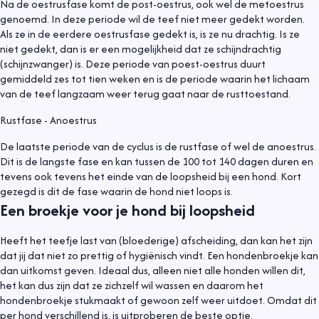
Na de oestrusfase komt de post-oestrus, ook wel de metoestrus
genoemd. In deze periode wil de teef niet meer gedekt worden.
Als ze in de eerdere oestrusfase gedekt is, is ze nu drachtig. Is ze
niet gedekt, dan is er een mogelijkheid dat ze schijndrachtig
(schijnzwanger) is. Deze periode van poest-oestrus duurt
gemiddeld zes tot tien weken en is de periode waarin het lichaam
van de teef langzaam weer terug gaat naar de rusttoestand.
Rustfase - Anoestrus
De laatste periode van de cyclus is de rustfase of wel de anoestrus.
Dit is de langste fase en kan tussen de 100 tot 140 dagen duren en
tevens ook tevens het einde van de loopsheid bij een hond. Kort
gezegd is dit de fase waarin de hond niet loops is.
Een broekje voor je hond bij loopsheid
Heeft het teefje last van (bloederige) afscheiding, dan kan het zijn
dat jij dat niet zo prettig of hygiënisch vindt. Een hondenbroekje kan
dan uitkomst geven. Ideaal dus, alleen niet alle honden willen dit,
het kan dus zijn dat ze zichzelf wil wassen en daarom het
hondenbroekje stukmaakt of gewoon zelf weer uitdoet. Omdat dit
per hond verschillend is, is uitproberen de beste optie.