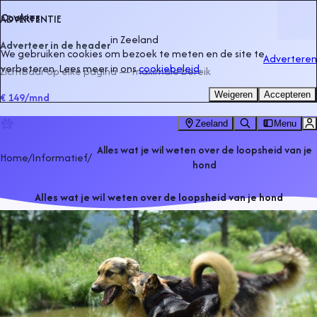
Cookies
ADVERTENTIE
in
Zeeland
Adverteer in de header
We gebruiken cookies om bezoek te meten en de site te
Adverteren
verbeteren. Lees meer in ons
cookiebeleid
.
Zichtbaar op elke pagina — maximale bereik
Weigeren
Accepteren
€ 149
/mnd
Zeeland
Menu
Alles wat je wil weten over de loopsheid van je
Home
/
Informatief
/
hond
Alles wat je wil weten over de loopsheid van je hond