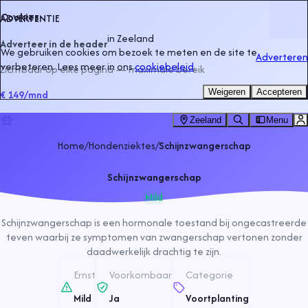
Cookies
ADVERTENTIE
in
Zeeland
Adverteer in de header
We gebruiken cookies om bezoek te meten en de site te
Adverteren
verbeteren. Lees meer in ons
cookiebeleid
.
Zichtbaar op elke pagina — maximale bereik
Weigeren
Accepteren
€ 149
/mnd
Zeeland
Menu
Home
/
Hondenziektes
/
Schijnzwangerschap
Schijnzwangerschap
Mild
Schijnzwangerschap is een hormonale toestand bij ongecastreerde
teven waarbij ze symptomen van zwangerschap vertonen zonder
daadwerkelijk drachtig te zijn.
Ernst
Voorkombaar
Categorie
Mild
Ja
Voortplanting