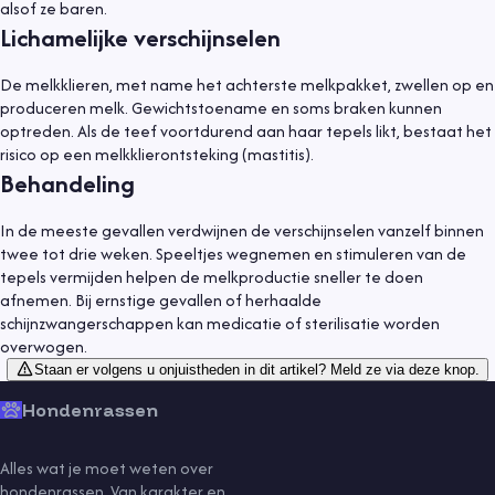
alsof ze baren.
Lichamelijke verschijnselen
De melkklieren, met name het achterste melkpakket, zwellen op en
produceren melk. Gewichtstoename en soms braken kunnen
optreden. Als de teef voortdurend aan haar tepels likt, bestaat het
risico op een melkklierontsteking (mastitis).
Behandeling
In de meeste gevallen verdwijnen de verschijnselen vanzelf binnen
twee tot drie weken. Speeltjes wegnemen en stimuleren van de
tepels vermijden helpen de melkproductie sneller te doen
afnemen. Bij ernstige gevallen of herhaalde
schijnzwangerschappen kan medicatie of sterilisatie worden
overwogen.
Staan er volgens u onjuistheden in dit artikel? Meld ze via deze knop.
Hondenrassen
Alles wat je moet weten over
hondenrassen. Van karakter en