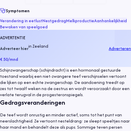
Symptomen
Verandering in eetlust
Nestgedrag
Melkproductie
Aanhankelijkheid
Bewaken van speelgoed
ADVERTENTIE
in
Zeeland
Adverteer hier
Adverteren
€ 50
/mnd
Schijnzwangerschap (schijndracht) is een hormonaal gestuurde
toestand waarbij een niet-zwangere teef verschijnselen vertoont
die lijken op een echte zwangerschap. De aandoening treedt op
zes tot twaalf weken na de oestrus en wordt veroorzaakt door een
verlate terugval in de progesteronspiegels.
Gedragsveranderingen
De teef wordt onrustig en minder actief, soms tot het punt van
neerslachtigheid. Ze vertoont nesteldrang: ze sleept speeltjes naar
haar mand en behandelt deze als pups. Sommige teven persen