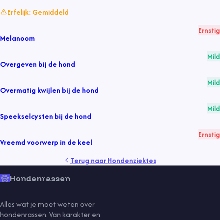
Erfelijk:
Gemiddeld
Ernstig
Melanoom
Mild
Overgeven bij de hond
Mild
Overmatig kwijlen bij de hond
Mild
Speekselcysten bij de hond
Ernstig
Vreemd voorwerp in de keel
Terug naar
Hondenziektes
Hondenrassen
Alles wat je moet weten over
hondenrassen. Van karakter en