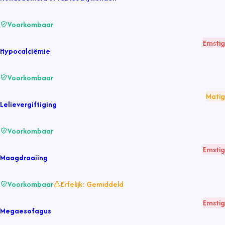
Voorkombaar
Ernstig
Hypocalciëmie
Voorkombaar
Matig
Lelievergiftiging
Voorkombaar
Ernstig
Maagdraaiing
Voorkombaar
Erfelijk:
Gemiddeld
Ernstig
Megaesofagus