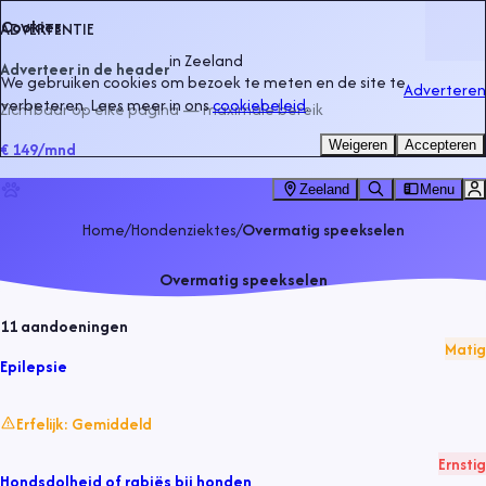
Cookies
ADVERTENTIE
in
Zeeland
Adverteer in de header
We gebruiken cookies om bezoek te meten en de site te
Adverteren
verbeteren. Lees meer in ons
cookiebeleid
.
Zichtbaar op elke pagina — maximale bereik
Weigeren
Accepteren
€ 149
/mnd
Zeeland
Menu
Home
/
Hondenziektes
/
Overmatig speekselen
Overmatig speekselen
11
aandoeningen
Matig
Epilepsie
Erfelijk:
Gemiddeld
Ernstig
Hondsdolheid of rabiës bij honden