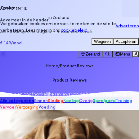
Cookies
ADVERTENTIE
in
Zeeland
Adverteer in de header
We gebruiken cookies om bezoek te meten en de site te
Adverteren
verbeteren. Lees meer in ons
cookiebeleid
.
Zichtbaar op elke pagina — maximale bereik
Weigeren
Accepteren
€ 149
/mnd
Zeeland
Menu
Home
/
Product Reviews
Product Reviews
Eerlijke en onafhankelijke reviews van de beste hondenproducten
Alle categorieën
Binnen
Kleding
Koeling
Overig
Speelgoed
Training
Vervoer
Verzorging
Voeding