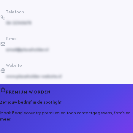
Telefoon
06-12345678
E-mail
email@placeholder.nl
Website
www.placeholder-website.nl
PREMIUM WORDEN
Zet jouw bedrijf in de spotlight
Maak Beaglecountry premium en toon contactgegevens, foto's en
meer.