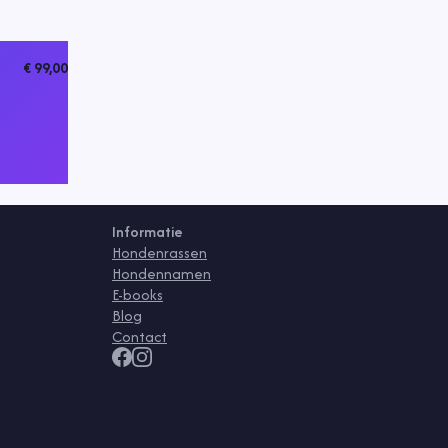
€ 99,00
Informatie
Hondenrassen
Hondennamen
E-books
Blog
Contact