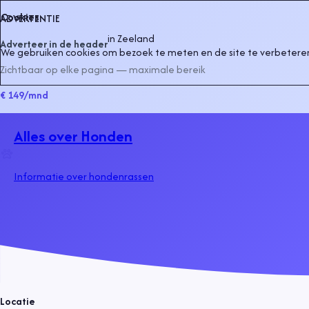
Cookies
ADVERTENTIE
in
Zeeland
Adverteer in de header
We gebruiken cookies om bezoek te meten en de site te verbeteren
Zichtbaar op elke pagina — maximale bereik
€ 149
/mnd
Alles over Honden
Informatie over hondenrassen
Locatie