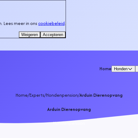
. Lees meer in ons
cookiebeleid
.
Weigeren
Accepteren
Home
Honden
Home
/
Experts
/
Hondenpension
/
Arduin Dierenopvang
Arduin Dierenopvang
Hondenpension