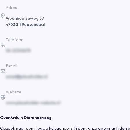
Adres
Vroenhoutseweg 37
4703 SH Roosendaal
Telefoon
06-12345678
E-mail
email@placeholder.nl
Website
www.placeholder-website.nl
Over
Arduin Dierenopvang
Opzoek naar een nieuwe huisgenoot? Tijdens onze openingstijden 