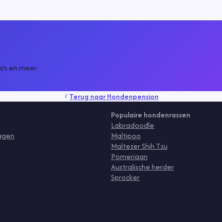
's en meer.
Terug naar
Hondenpension
Populaire hondenrassen
Labradoodle
ragen
Maltipoo
Maltezer Shih Tzu
Pomeriaan
Australische herder
Sprocker