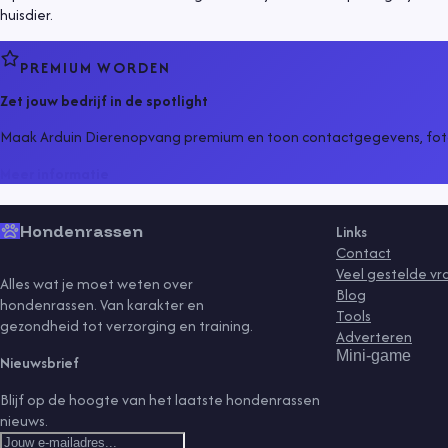
huisdier.
PREMIUM WORDEN
Zet jouw bedrijf in de spotlight
Maak Arduin Dierenopvang premium en toon contactgegevens, foto
Meer informatie
Hondenrassen
Links
Contact
Veel gestelde v
Alles wat je moet weten over
Blog
hondenrassen. Van karakter en
Tools
gezondheid tot verzorging en training.
Adverteren
Mini-game
Nieuwsbrief
Blijf op de hoogte van het laatste hondenrassen
nieuws.