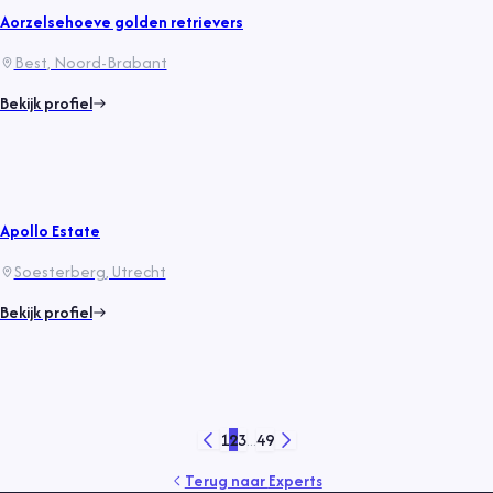
Aorzelsehoeve golden retrievers
Best
, Noord-Brabant
Bekijk profiel
Apollo Estate
Soesterberg
, Utrecht
Bekijk profiel
1
2
3
...
49
Terug naar
Experts