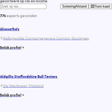
gesorteerd op ras en locatie.
Toon kaart
Sortering
Afstand
774
experts
gevonden
Alcosetha's
Bellingwolde Contactgegevens Contact
, Groningen
Bekijk profiel
Aldgillis Staffordshire Bull Terriers
De Westereen
, Friesland
Bekijk profiel