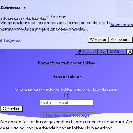
Cookies
ADVERTENTIE
in
Zeeland
Adverteer in de header
We gebruiken cookies om bezoek te meten en de site te
Adverteren
verbeteren. Lees meer in ons
cookiebeleid
.
Zichtbaar op elke pagina — maximale bereik
Weigeren
Accepteren
€ 149
/mnd
Zeeland
Menu
Home
/
Experts
/
Hondenfokker
Hondenfokker
Vind een betrouwbare fokker van jouw favoriete ras
Zoeken
Hondenfokker
toevoegen
Een goede fokker let op gezondheid, karakter en rasstandaard. Op
deze pagina vind je erkende hondenfokkers in Nederland,