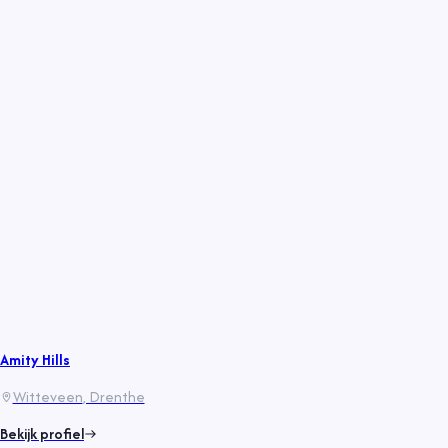
Amity Hills
Witteveen
, Drenthe
Bekijk profiel