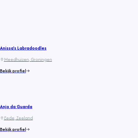
Anissa's Labradoodles
Meedhuizen
, Groningen
Bekijk profiel
Anjo da Guarda
Eede
, Zeeland
Bekijk profiel