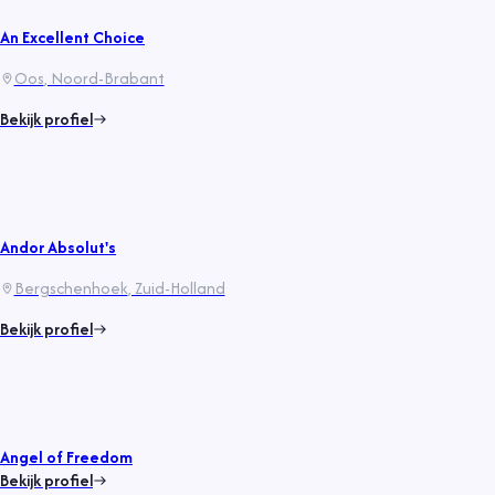
An Excellent Choice
Oos
, Noord-Brabant
Bekijk profiel
Andor Absolut's
Bergschenhoek
, Zuid-Holland
Bekijk profiel
Angel of Freedom
Bekijk profiel