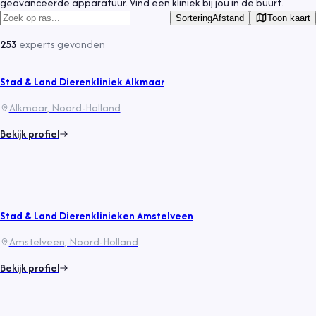
geavanceerde apparatuur. Vind een kliniek bij jou in de buurt.
Toon kaart
Sortering
Afstand
253
experts
gevonden
Stad & Land Dierenkliniek Alkmaar
Alkmaar
, Noord-Holland
Bekijk profiel
Stad & Land Dierenklinieken Amstelveen
Amstelveen
, Noord-Holland
Bekijk profiel