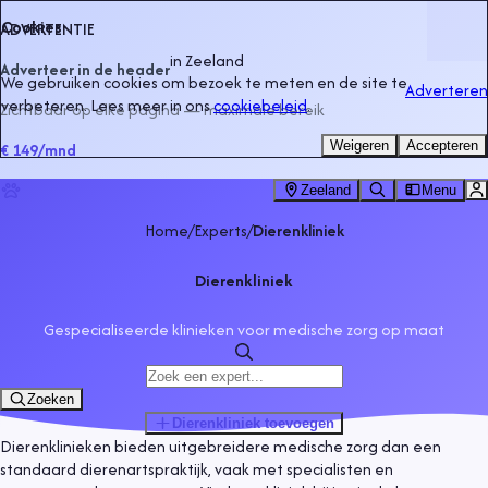
Cookies
ADVERTENTIE
in
Zeeland
Adverteer in de header
We gebruiken cookies om bezoek te meten en de site te
Adverteren
verbeteren. Lees meer in ons
cookiebeleid
.
Zichtbaar op elke pagina — maximale bereik
Weigeren
Accepteren
€ 149
/mnd
Zeeland
Menu
Home
/
Experts
/
Dierenkliniek
Dierenkliniek
Gespecialiseerde klinieken voor medische zorg op maat
Zoeken
Dierenkliniek
toevoegen
Dierenklinieken bieden uitgebreidere medische zorg dan een
standaard dierenartspraktijk, vaak met specialisten en