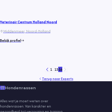
Veterinair Centrum Holland Noord
Middenmeer
, Noord-Holland
Bekijk profiel
1
...
15
16
Terug naar
Experts
Hondenrassen
Alles wat je moet weten over
hondenrassen. Van karakter en
gezondheid tot verzorging en training.