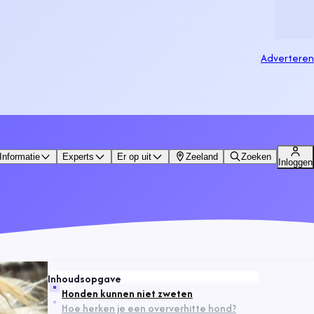
Adverteren
Informatie
Experts
Er op uit
Zeeland
Zoeken
Inloggen
Inhoudsopgave
Honden kunnen niet zweten
Hoe herken je een oververhitte hond?