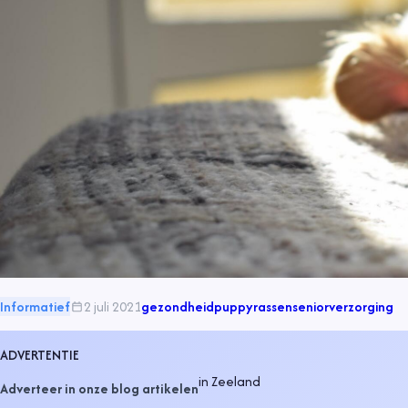
Informatief
2 juli 2021
gezondheid
puppy
rassen
senior
verzorging
ADVERTENTIE
in
Zeeland
Adverteer in onze blog artikelen