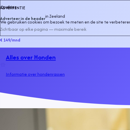
Cookies
ADVERTENTIE
in
Zeeland
Adverteer in de header
We gebruiken cookies om bezoek te meten en de site te verbeteren
Zichtbaar op elke pagina — maximale bereik
€ 149
/mnd
Alles over Honden
Informatie over hondenrassen