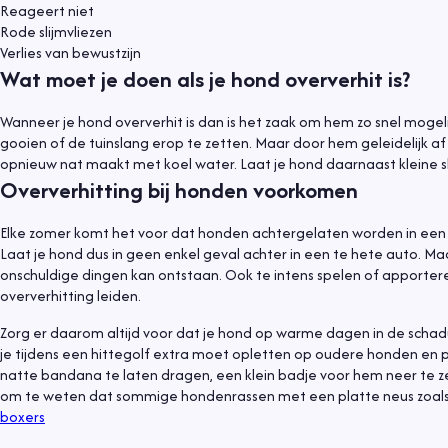
Reageert niet
Rode slijmvliezen
Verlies van bewustzijn
Wat moet je doen als je hond oververhit is?
Wanneer je hond oververhit is dan is het zaak om hem zo snel mogel
gooien of de tuinslang erop te zetten. Maar door hem geleidelijk af
opnieuw nat maakt met koel water. Laat je hond daarnaast kleine s
Oververhitting bij honden voorkomen
Elke zomer komt het voor dat honden achtergelaten worden in een te
Laat je hond dus in geen enkel geval achter in een te hete auto. Ma
onschuldige dingen kan ontstaan. Ook te intens spelen of apportere
oververhitting leiden.
Zorg er daarom altijd voor dat je hond op warme dagen in de schaduw
je tijdens een hittegolf extra moet opletten op oudere honden en 
natte bandana te laten dragen, een klein badje voor hem neer te ze
om te weten dat sommige hondenrassen met een platte neus zoal
Informatief
6 juli 2021
boxers