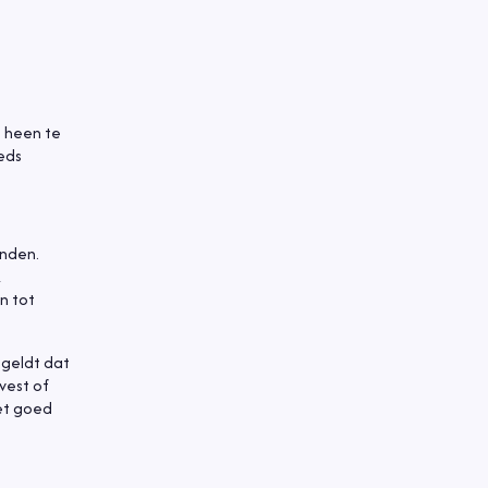
m heen te
eeds
onden.
k
n tot
 geldt dat
vest of
het goed