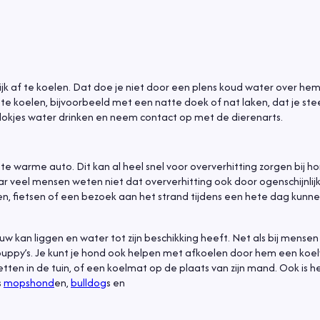
ijk af te koelen. Dat doe je niet door een plens koud water over he
 te koelen, bijvoorbeeld met een natte doek of nat laken, dat je st
lokjes water drinken en neem contact op met de dierenarts.
 warme auto. Dit kan al heel snel voor oververhitting zorgen bij h
ar veel mensen weten niet dat oververhitting ook door ogenschijnlij
n, fietsen of een bezoek aan het strand tijdens een hete dag kunne
 kan liggen en water tot zijn beschikking heeft. Net als bij mensen
puppy’s. Je kunt je hond ook helpen met afkoelen door hem een koel
tten in de tuin, of een koelmat op de plaats van zijn mand. Ook is 
s
mopshond
en,
bulldog
s en