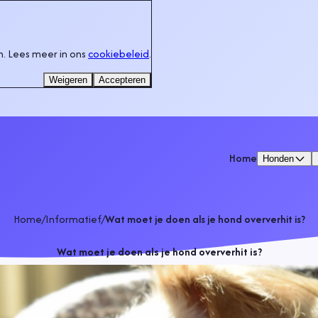
. Lees meer in ons
cookiebeleid
.
Weigeren
Accepteren
Home
Honden
Home
/
Informatief
/
Wat moet je doen als je hond oververhit is?
Wat moet je doen als je hond oververhit is?