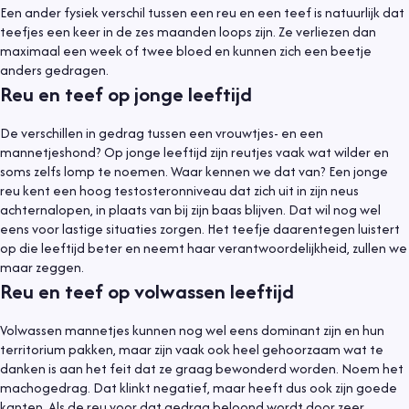
Een ander fysiek verschil tussen een reu en een teef is natuurlijk dat
teefjes een keer in de zes maanden loops zijn. Ze verliezen dan
maximaal een week of twee bloed en kunnen zich een beetje
anders gedragen.
Reu en teef op jonge leeftijd
De verschillen in gedrag tussen een vrouwtjes- en een
mannetjeshond? Op jonge leeftijd zijn reutjes vaak wat wilder en
soms zelfs lomp te noemen. Waar kennen we dat van? Een jonge
reu kent een hoog testosteronniveau dat zich uit in zijn neus
achternalopen, in plaats van bij zijn baas blijven. Dat wil nog wel
eens voor lastige situaties zorgen. Het teefje daarentegen luistert
op die leeftijd beter en neemt haar verantwoordelijkheid, zullen we
maar zeggen.
Reu en teef op volwassen leeftijd
Volwassen mannetjes kunnen nog wel eens dominant zijn en hun
territorium pakken, maar zijn vaak ook heel gehoorzaam wat te
danken is aan het feit dat ze graag bewonderd worden. Noem het
machogedrag. Dat klinkt negatief, maar heeft dus ook zijn goede
kanten. Als de reu voor dat gedrag beloond wordt door zeer