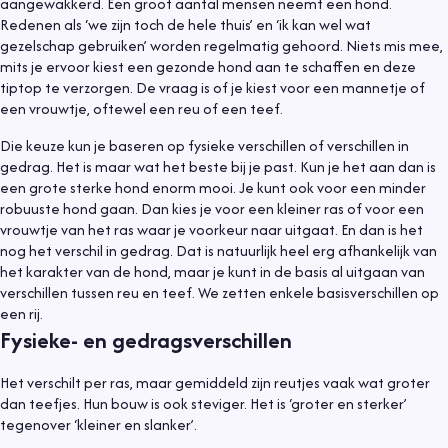
aangewakkerd. Een groot aantal mensen neemt een hond.
Redenen als ‘we zijn toch de hele thuis’ en ‘ik kan wel wat
gezelschap gebruiken’ worden regelmatig gehoord. Niets mis mee,
mits je ervoor kiest een gezonde hond aan te schaffen en deze
tiptop te verzorgen. De vraag is of je kiest voor een mannetje of
een vrouwtje, oftewel een reu of een teef.
Die keuze kun je baseren op fysieke verschillen of verschillen in
gedrag. Het is maar wat het beste bij je past. Kun je het aan dan is
een grote sterke hond enorm mooi. Je kunt ook voor een minder
robuuste hond gaan. Dan kies je voor een kleiner ras of voor een
vrouwtje van het ras waar je voorkeur naar uitgaat. En dan is het
nog het verschil in gedrag. Dat is natuurlijk heel erg afhankelijk van
het karakter van de hond, maar je kunt in de basis al uitgaan van
verschillen tussen reu en teef. We zetten enkele basisverschillen op
een rij.
Fysieke- en gedragsverschillen
Het verschilt per ras, maar gemiddeld zijn reutjes vaak wat groter
dan teefjes. Hun bouw is ook steviger. Het is ‘groter en sterker’
tegenover ‘kleiner en slanker’.