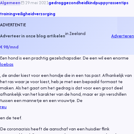
Algemeen
19 mei 2021
gedrag
gezondheid
kind
puppy
rassen
tips
training
veiligheid
verzorging
ADVERTENTIE
in
Zeeland
Adverteer in onze blog artikelen
Adverteren
€ 98
/mnd
Een hond is een prachtig gezelschapsdier. De een wil een enorme
loebas
, de ander kiest voor een hondje die in een tas past. Afhankelijk van
het ras waar je voor kiest, heb je met een bepaald formaat te
maken. Als het gaat om het gedrag is dat voor een groot deel
afhankelijk van het karakter van de hond, maar er zijn verschillen
tussen een mannetje en een vrouwtje. De
reu
en de teef.
De coronacrisis heeft de aanschaf van een huisdier flink