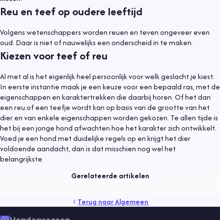
Reu en teef op oudere leeftijd
Volgens wetenschappers worden reuen en teven ongeveer even
oud. Daar is niet of nauwelijks een onderscheid in te maken.
Kiezen voor teef of reu
Al met al is het eigenlijk heel persoonlijk voor welk geslacht je kiest.
In eerste instantie maak je een keuze voor een bepaald ras, met de
eigenschappen en karaktertrekken die daarbij horen. Of het dan
een reu of een teefje wordt kan op basis van de grootte van het
dier en van enkele eigenschappen worden gekozen. Te allen tijde is
het bij een jonge hond afwachten hoe het karakter zich ontwikkelt.
Algemeen
9 mei 2021
Voed je een hond met duidelijke regels op en krijgt het dier
voldoende aandacht, dan is dat misschien nog wel het
Een hond adopteren
belangrijkste.
Lees meer
Gerelateerde artikelen
gedrag
gezondheid
kind
puppy
rassen
senior
Terug naar
Algemeen
sport
training
vaccinaties
verzorging
vlooien
voeding
Hondenrassen