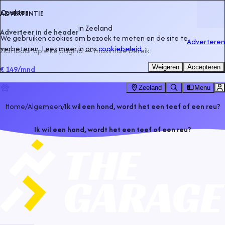
Cookies
ADVERTENTIE
in
Zeeland
Adverteer in de header
We gebruiken cookies om bezoek te meten en de site te
Adverteren
verbeteren. Lees meer in ons
cookiebeleid
.
Zichtbaar op elke pagina — maximale bereik
Weigeren
Accepteren
€ 149
/mnd
Zeeland
Menu
Home
/
Algemeen
/
Ik wil een hond, wordt het een teef of een reu?
Ik wil een hond, wordt het een teef of een reu?