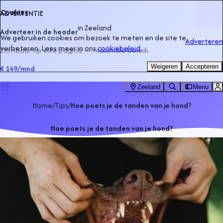
Cookies
ADVERTENTIE
in
Zeeland
Adverteer in de header
We gebruiken cookies om bezoek te meten en de site te
Adverteren
verbeteren. Lees meer in ons
cookiebeleid
.
Zichtbaar op elke pagina — maximale bereik
Weigeren
Accepteren
€ 149
/mnd
Zeeland
Menu
Home
/
Tips
/
Hoe poets je de tanden van je hond?
Hoe poets je de tanden van je hond?