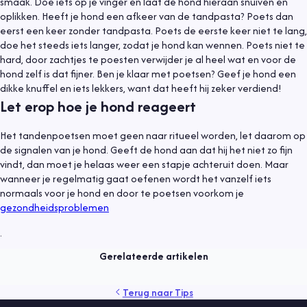
smaak. Doe iets op je vinger en laat de hond hieraan snuiven en
oplikken. Heeft je hond een afkeer van de tandpasta? Poets dan
eerst een keer zonder tandpasta. Poets de eerste keer niet te lang,
doe het steeds iets langer, zodat je hond kan wennen. Poets niet te
hard, door zachtjes te poesten verwijder je al heel wat en voor de
hond zelf is dat fijner. Ben je klaar met poetsen? Geef je hond een
dikke knuffel en iets lekkers, want dat heeft hij zeker verdiend!
Let erop hoe je hond reageert
Het tandenpoetsen moet geen naar ritueel worden, let daarom op
de signalen van je hond. Geeft de hond aan dat hij het niet zo fijn
vindt, dan moet je helaas weer een stapje achteruit doen. Maar
wanneer je regelmatig gaat oefenen wordt het vanzelf iets
normaals voor je hond en door te poetsen voorkom je
Tips
25 oktober 2021
gezondheidsproblemen
Wat kost een hond?
.
Lees meer
Gerelateerde artikelen
gedrag
gezondheid
kind
producten
puppy
rassen
Terug naar
Tips
training
veiligheid
verzekering
verzorging
vlooien