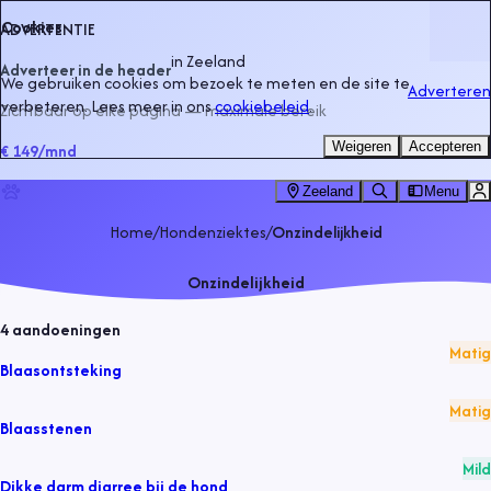
Cookies
ADVERTENTIE
in
Zeeland
Adverteer in de header
We gebruiken cookies om bezoek te meten en de site te
Adverteren
verbeteren. Lees meer in ons
cookiebeleid
.
Zichtbaar op elke pagina — maximale bereik
Weigeren
Accepteren
€ 149
/mnd
Zeeland
Menu
Home
/
Hondenziektes
/
Onzindelijkheid
Onzindelijkheid
4
aandoeningen
Matig
Blaasontsteking
Matig
Blaasstenen
Mild
Dikke darm diarree bij de hond