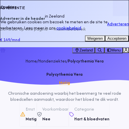
Cookies
ADVERTENTIE
in
Zeeland
Adverteer in de header
We gebruiken cookies om bezoek te meten en de site te
Adverteren
verbeteren. Lees meer in ons
cookiebeleid
.
Zichtbaar op elke pagina — maximale bereik
Weigeren
Accepteren
€ 149
/mnd
Zeeland
Menu
Home
/
Hondenziektes
/
Polycythemia Vera
Polycythemia Vera
Matig
Chronische aandoening waarbij het beenmerg te veel rode
bloedcellen aanmaakt, waardoor het bloed te dik wordt.
Ernst
Voorkombaar
Categorie
Matig
Nee
Hart & bloedvaten