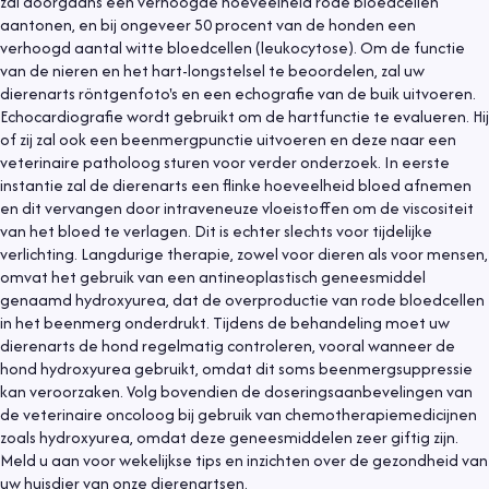
zal doorgaans een verhoogde hoeveelheid rode bloedcellen
aantonen, en bij ongeveer 50 procent van de honden een
verhoogd aantal witte bloedcellen (leukocytose). Om de functie
van de nieren en het hart-longstelsel te beoordelen, zal uw
dierenarts röntgenfoto's en een echografie van de buik uitvoeren.
Echocardiografie wordt gebruikt om de hartfunctie te evalueren. Hij
of zij zal ook een beenmergpunctie uitvoeren en deze naar een
veterinaire patholoog sturen voor verder onderzoek. In eerste
instantie zal de dierenarts een flinke hoeveelheid bloed afnemen
en dit vervangen door intraveneuze vloeistoffen om de viscositeit
van het bloed te verlagen. Dit is echter slechts voor tijdelijke
verlichting. Langdurige therapie, zowel voor dieren als voor mensen,
omvat het gebruik van een antineoplastisch geneesmiddel
genaamd hydroxyurea, dat de overproductie van rode bloedcellen
in het beenmerg onderdrukt. Tijdens de behandeling moet uw
dierenarts de hond regelmatig controleren, vooral wanneer de
hond hydroxyurea gebruikt, omdat dit soms beenmergsuppressie
kan veroorzaken. Volg bovendien de doseringsaanbevelingen van
de veterinaire oncoloog bij gebruik van chemotherapiemedicijnen
zoals hydroxyurea, omdat deze geneesmiddelen zeer giftig zijn.
Meld u aan voor wekelijkse tips en inzichten over de gezondheid van
uw huisdier van onze dierenartsen.