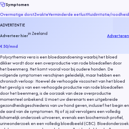
Symptomen
Overmatige dorst
Zwakte
Verminderde eetlust
Huidirritatie/roodheid
ADVERTENTIE
in
Zeeland
Adverteer hier
Adverteren
€ 50
/mnd
Polycythemia vera is een bloedaandoening waarbij het bloed
dikker wordt door een overproductie van rode bloedcellen door
het beenmerg. Het komt vooral voor bij oudere honden. De
volgende symptomen verschijnen geleidelijk, maar hebben een
chronisch verloop: Hoewel de verhoogde viscositeit van het bloed
het gevolg is van een verhoogde productie van rode bloedcellen
door het beenmerg, is de oorzaak van deze overproductie
momenteel onbekend. U moet uw dierenarts een uitgebreide
gezondheidsgeschiedenis van uw hond geven, inclusief het begin en
de aard van de symptomen. Hij of zij zal vervolgens een volledig
lichamelijk onderzoek uitvoeren, evenals een biochemisch profiel,
urineonderzoek en een volledig bloedbeeld (CBC). Bloedonderzoek