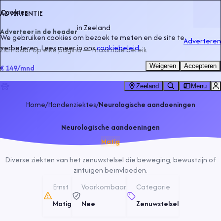
Cookies
ADVERTENTIE
in
Zeeland
Adverteer in de header
We gebruiken cookies om bezoek te meten en de site te
Adverteren
verbeteren. Lees meer in ons
cookiebeleid
.
Zichtbaar op elke pagina — maximale bereik
Weigeren
Accepteren
€ 149
/mnd
Zeeland
Menu
Home
/
Hondenziektes
/
Neurologische aandoeningen
Neurologische aandoeningen
Matig
Diverse ziekten van het zenuwstelsel die beweging, bewustzijn of
zintuigen beïnvloeden.
Ernst
Voorkombaar
Categorie
Matig
Nee
Zenuwstelsel