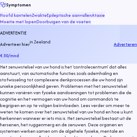
Symptomen
Hoofd kantelen
Zwakte
Epileptische aanvallen
Ataxie
Moeite met lopen
Doorbuigen van de voeten
ADVERTENTIE
in
Zeeland
Adverteer hier
Adverteren
€ 50
/mnd
Het zenuwstelsel van uw hond is het 'controlecentrum' dat alles
aanstuurt, van automatische functies zoals ademhaling en
stofwisseling tot complexere denkprocessen die uw hond zijn
unieke persoonlijkheid geven. Problemen met het zenuwstelsel
kunnen variëren van fysieke aandoeningen tot problemen die de
cognitie en het vermogen van uw hond om commando's te
begrijpen en op te volgen beïnvloeden. Lees verder om meer te
weten te komen over het zenuwstelsel van uw hond en hoe u kunt
herkennen wanneer er iets mis is. Het zenuwstelsel bestaat uit de
hersenen, het ruggenmerg en de zenuwen. Deze organen en
systemen werken samen om de algehele fysieke, mentale en