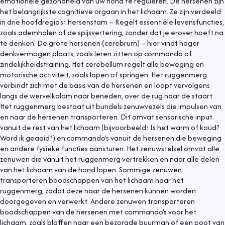
emotionele gezondheid van uw hond te reguleren. De hersenen zijn
het belangrijkste cognitieve orgaan in het lichaam. Ze zijn verdeeld
in drie hoofdregio's: Hersenstam – Regelt essentiële levensfuncties,
zoals ademhalen of de spijsvertering, zonder dat je erover hoeft na
te denken. De grote hersenen (cerebrum) – hier vindt hoger
denkvermogen plaats, zoals leren zitten op commando of
zindelijkheidstraining. Het cerebellum regelt alle beweging en
motorische activiteit, zoals lopen of springen. Het ruggenmerg
verbindt zich met de basis van de hersenen en loopt vervolgens
langs de wervelkolom naar beneden, over de rug naar de staart.
Het ruggenmerg bestaat uit bundels zenuwvezels die impulsen van
en naar de hersenen transporteren. Dit omvat sensorische input
vanuit de rest van het lichaam (bijvoorbeeld: Is het warm of koud?
Word ik geaaid?) en commando's vanuit de hersenen die beweging
en andere fysieke functies aansturen. Het zenuwstelsel omvat alle
zenuwen die vanuit het ruggenmerg vertrekken en naar alle delen
van het lichaam van de hond lopen. Sommige zenuwen
transporteren boodschappen van het lichaam naar het
ruggenmerg, zodat deze naar de hersenen kunnen worden
doorgegeven en verwerkt. Andere zenuwen transporteren
boodschappen van de hersenen met commando's voor het
lichaam, zoals blaffen naar een bezorgde buurman of een poot van