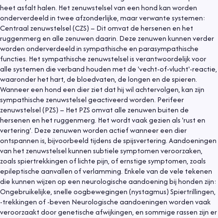
heet asfalt halen. Het zenuwstelsel van een hond kan worden
onderverdeeld in twee afzonderlijke, maar verwante systemen:
Centraal zenuwstelsel (CZS) – Dit omvat de hersenen en het
ruggenmerg en alle zenuwen daarin. Deze zenuwen kunnen verder
worden onderverdeeld in sympathische en parasympathische
functies. Het sympathische zenuwstelsel is verantwoordelijk voor
alle systemen die verband houden met de 'vecht-of-vlucht'-reactie,
waaronder het hart, de bloedvaten, de longen en de spieren.
Wanneer een hond een dier ziet dat hij wil achtervolgen, kan zijn
sympathische zenuwstelsel geactiveerd worden. Perifeer
zenuwstelsel (PZS) – Het PZS omvat alle zenuwen buiten de
hersenen en het ruggenmerg. Het wordt vaak gezien als 'rust en
vertering'. Deze zenuwen worden actief wanneer een dier
ontspannen is, bijvoorbeeld tijdens de spijsvertering. Aandoeningen
van het zenuwstelsel kunnen subtiele symptomen veroorzaken,
zoals spiertrekkingen of lichte pijn, of ernstige symptomen, zoals
epileptische aanvallen of verlamming. Enkele van de vele tekenen
die kunnen wijzen op een neurologische aandoening bij honden zijn:
Ongebruikelijke, snelle oogbewegingen (nystagmus) Spiertrillingen,
-trekkingen of -beven Neurologische aandoeningen worden vaak
veroorzaakt door genetische afwijkingen, en sommige rassen zijn er