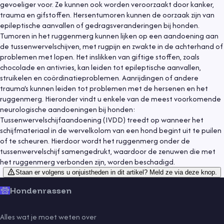
gevoeliger voor. Ze kunnen ook worden veroorzaakt door kanker,
trauma en gifstoffen. Hersentumoren kunnen de oorzaak zijn van
epileptische aanvallen of gedragsveranderingen bij honden.
Tumoren in het ruggenmerg kunnen lijken op een aandoening aan
de tussenwervelschijven, met rugpijn en zwakte in de achterhand of
problemen met lopen. Het inslikken van giftige stoffen, zoals
chocolade en antivries, kan leiden tot epileptische aanvallen,
struikelen en coördinatieproblemen. Aanrijdingen of andere
trauma's kunnen leiden tot problemen met de hersenen en het
ruggenmerg. Hieronder vindt u enkele van de meest voorkomende
neurologische aandoeningen bij honden:
Tussenwervelschijfaandoening (IVDD) treedt op wanneer het
schijfmateriaal in de wervelkolom van een hond begint uit te puilen
of te scheuren. Hierdoor wordt het ruggenmerg onder de
tussenwervelschijf samengedrukt, waardoor de zenuwen die met
het ruggenmerg verbonden zijn, worden beschadigd.
Staan er volgens u onjuistheden in dit artikel? Meld ze via deze knop.
Hondenrassen
Alles wat je moet weten over