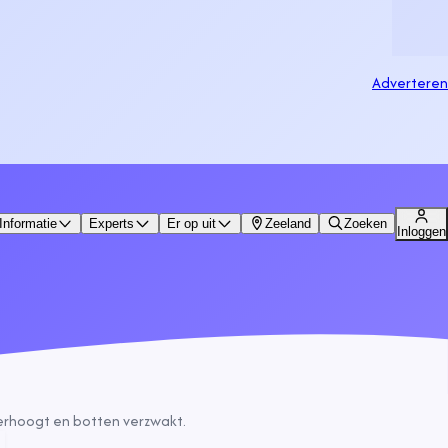
Adverteren
Informatie
Experts
Er op uit
Zeeland
Zoeken
Inloggen
verhoogt en botten verzwakt.