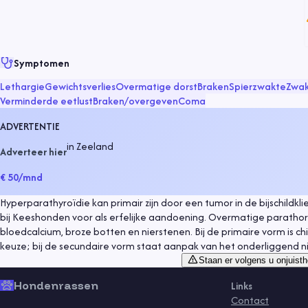
Symptomen
Lethargie
Gewichtsverlies
Overmatige dorst
Braken
Spierzwakte
Zwa
Verminderde eetlust
Braken/overgeven
Coma
ADVERTENTIE
in
Zeeland
Adverteer hier
€ 50
/mnd
Hyperparathyroïdie kan primair zijn door een tumor in de bijschildkli
bij Keeshonden voor als erfelijke aandoening. Overmatige parathor
bloedcalcium, broze botten en nierstenen. Bij de primaire vorm is c
keuze; bij de secundaire vorm staat aanpak van het onderliggend ni
Staan er volgens u onjuisth
Hondenrassen
Links
Contact