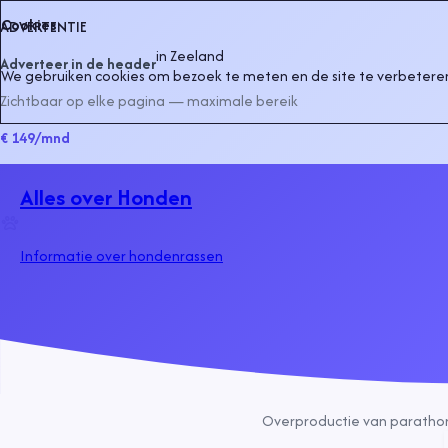
Cookies
ADVERTENTIE
in
Zeeland
Adverteer in de header
We gebruiken cookies om bezoek te meten en de site te verbeteren
Zichtbaar op elke pagina — maximale bereik
€ 149
/mnd
Alles over Honden
Informatie over hondenrassen
Overproductie van parathorm