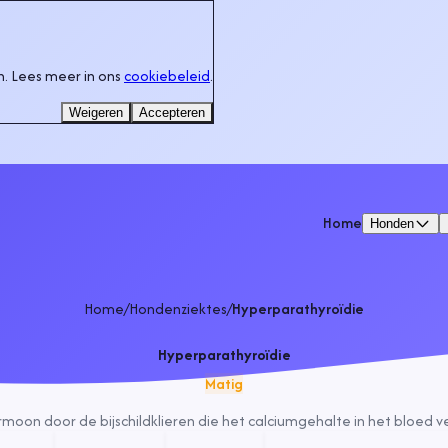
. Lees meer in ons
cookiebeleid
.
Weigeren
Accepteren
Home
Honden
Home
/
Hondenziektes
/
Hyperparathyroïdie
Hyperparathyroïdie
Matig
oon door de bijschildklieren die het calciumgehalte in het bloed 