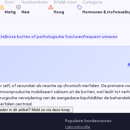
Ernst
Voorkombaar
Erfelijk risico
Categorie
Matig
Nee
Hoog
Hormonen & stofwisselin
kte
Broze botten of pathologische fracturen
Frequent urineren
A
er zelf, of secundair als reactie op chronisch nierfalen. De primaire 
moonproductie mobiliseert calcium uit de botten, wat leidt tot ve
hirurgische verwijdering van de aangedane bijschildklier de behandel
erfalen centraal.
eden in dit artikel? Meld ze via deze knop.
Populaire hondenrassen
Labradoodle