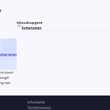
g
Inhoudsopgave
Symptomen
dverteren
vorm komt
rhoogd
ing van
Informatie
Hondenrassen