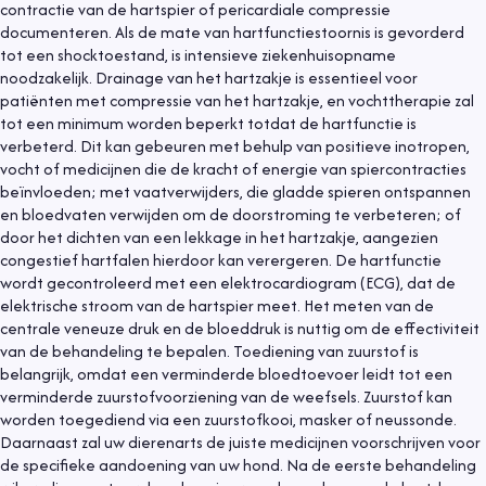
contractie van de hartspier of pericardiale compressie
documenteren. Als de mate van hartfunctiestoornis is gevorderd
tot een shocktoestand, is intensieve ziekenhuisopname
noodzakelijk. Drainage van het hartzakje is essentieel voor
patiënten met compressie van het hartzakje, en vochttherapie zal
tot een minimum worden beperkt totdat de hartfunctie is
verbeterd. Dit kan gebeuren met behulp van positieve inotropen,
vocht of medicijnen die de kracht of energie van spiercontracties
beïnvloeden; met vaatverwijders, die gladde spieren ontspannen
en bloedvaten verwijden om de doorstroming te verbeteren; of
door het dichten van een lekkage in het hartzakje, aangezien
congestief hartfalen hierdoor kan verergeren. De hartfunctie
wordt gecontroleerd met een elektrocardiogram (ECG), dat de
elektrische stroom van de hartspier meet. Het meten van de
centrale veneuze druk en de bloeddruk is nuttig om de effectiviteit
van de behandeling te bepalen. Toediening van zuurstof is
belangrijk, omdat een verminderde bloedtoevoer leidt tot een
verminderde zuurstofvoorziening van de weefsels. Zuurstof kan
worden toegediend via een zuurstofkooi, masker of neussonde.
Daarnaast zal uw dierenarts de juiste medicijnen voorschrijven voor
de specifieke aandoening van uw hond. Na de eerste behandeling