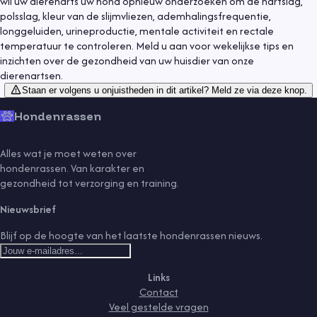
wil uw dierenarts uw hond opnieuw onderzoeken om de hartslag,
polsslag, kleur van de slijmvliezen, ademhalingsfrequentie,
longgeluiden, urineproductie, mentale activiteit en rectale
temperatuur te controleren. Meld u aan voor wekelijkse tips en
inzichten over de gezondheid van uw huisdier van onze
dierenartsen.
Staan er volgens u onjuistheden in dit artikel? Meld ze via deze knop.
Hondenrassen
Alles wat je moet weten over
hondenrassen. Van karakter en
gezondheid tot verzorging en training.
Nieuwsbrief
Blijf op de hoogte van het laatste hondenrassen nieuws.
Links
Contact
Veel gestelde vragen