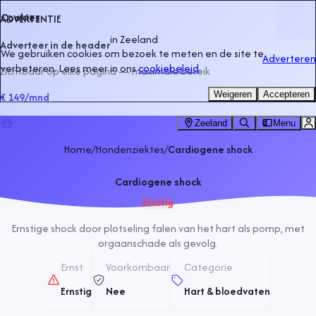
Cookies
ADVERTENTIE
in
Zeeland
Adverteer in de header
We gebruiken cookies om bezoek te meten en de site te
Adverteren
verbeteren. Lees meer in ons
cookiebeleid
.
Zichtbaar op elke pagina — maximale bereik
Weigeren
Accepteren
€ 149
/mnd
Zeeland
Menu
Home
/
Hondenziektes
/
Cardiogene shock
Cardiogene shock
Ernstig
Ernstige shock door plotseling falen van het hart als pomp, met
orgaanschade als gevolg.
Ernst
Voorkombaar
Categorie
Ernstig
Nee
Hart & bloedvaten