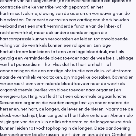
afname van het slagvolume (de hoeveelheid bloed die tijdens de
contractie uit elke ventrikel wordt gepompt) en het
hartminuutvolume, stuwing van de aderen en vernauwing van de
bloedvaten. De meeste oorzaken van cardiogene shock houden
verband met een sterk verminderde functie van de linker- of
rechterventrikel, maar ook andere aandoeningen die
hartcompressie kunnen veroorzaken en leiden tot onvoldoende
vulling van de ventrikels kunnen een rol spelen. Een lage
hartuitstroom kan leiden tot een zeer lage bloeddruk, met als
gevolg een verminderde bloedtoevoer naar de weefsels. Lekkage
van het pericardium – het vlies dat het hart omhult – of
aandoeningen die een ernstige obstructie van de in- of uitstroom
naar de ventrikels veroorzaken, zijn mogelijke oorzaken. Bovendien
veroorzaakt een verminderde bloedtoevoer naar de weefsels
orgaanischemie (verlies van bloedtoevoer naar organen) en
energie-uitputting, wat leidt tot een abnormale orgaanfunctie.
Secundaire organen die worden aangetast zijn onder andere de
hersenen, het hart, de longen, de lever en de nieren. Naarmate de
shock voortschrijdt, kan congestief hartfalen ontstaan. Abnormale
stijgingen van de druk in de linkerboezem en de longveneuze druk
kunnen leiden tot vochtophoping in de longen. Deze aandoening
kan voorkomen bij alle rassen, leeftijden en geslachten. Omdat er