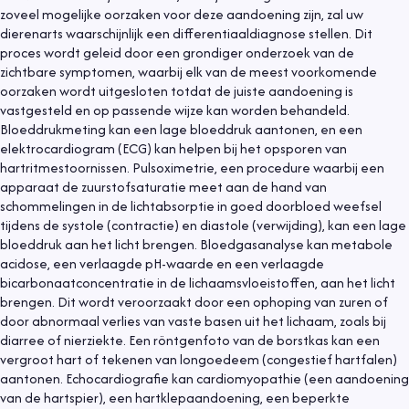
zoveel mogelijke oorzaken voor deze aandoening zijn, zal uw
dierenarts waarschijnlijk een differentiaaldiagnose stellen. Dit
proces wordt geleid door een grondiger onderzoek van de
zichtbare symptomen, waarbij elk van de meest voorkomende
oorzaken wordt uitgesloten totdat de juiste aandoening is
vastgesteld en op passende wijze kan worden behandeld.
Bloeddrukmeting kan een lage bloeddruk aantonen, en een
elektrocardiogram (ECG) kan helpen bij het opsporen van
hartritmestoornissen. Pulsoximetrie, een procedure waarbij een
apparaat de zuurstofsaturatie meet aan de hand van
schommelingen in de lichtabsorptie in goed doorbloed weefsel
tijdens de systole (contractie) en diastole (verwijding), kan een lage
bloeddruk aan het licht brengen. Bloedgasanalyse kan metabole
acidose, een verlaagde pH-waarde en een verlaagde
bicarbonaatconcentratie in de lichaamsvloeistoffen, aan het licht
brengen. Dit wordt veroorzaakt door een ophoping van zuren of
door abnormaal verlies van vaste basen uit het lichaam, zoals bij
diarree of nierziekte. Een röntgenfoto van de borstkas kan een
vergroot hart of tekenen van longoedeem (congestief hartfalen)
aantonen. Echocardiografie kan cardiomyopathie (een aandoening
van de hartspier), een hartklepaandoening, een beperkte