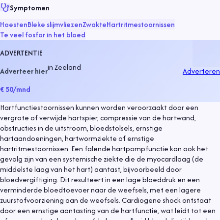
Symptomen
Hoesten
Bleke slijmvliezen
Zwakte
Hartritmestoornissen
Te veel fosfor in het bloed
ADVERTENTIE
in
Zeeland
Adverteer hier
Adverteren
€ 50
/mnd
Hartfunctiestoornissen kunnen worden veroorzaakt door een
vergrote of verwijde hartspier, compressie van de hartwand,
obstructies in de uitstroom, bloedstolsels, ernstige
hartaandoeningen, hartwormziekte of ernstige
hartritmestoornissen. Een falende hartpompfunctie kan ook het
gevolg zijn van een systemische ziekte die de myocardlaag (de
middelste laag van het hart) aantast, bijvoorbeeld door
bloedvergiftiging. Dit resulteert in een lage bloeddruk en een
verminderde bloedtoevoer naar de weefsels, met een lagere
zuurstofvoorziening aan de weefsels. Cardiogene shock ontstaat
door een ernstige aantasting van de hartfunctie, wat leidt tot een