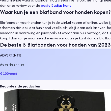
verschillende waarschuwingen nog steeds niet stopt, het hangt hel
dan onze review over de
beste Badjas hond
.
Waar kun je een blafband voor honden kopen?
Blafbanden voor honden kun je in de winkel kopen of online, welke ji
schamen zich ook dat hun hond veel blaft, als jij daar ook last van
niemand in aanraking en jouw pakket wordt aan huis bezorgd, dat is 
koopt dan kun je naar een dierenwinkel gaan, je kunt dan de blafba
De beste 5 Blafbanden voor honden van 2023
ADVERTENTIE
Adverteer hier
€ 100
/mnd
Beoordeelde producten