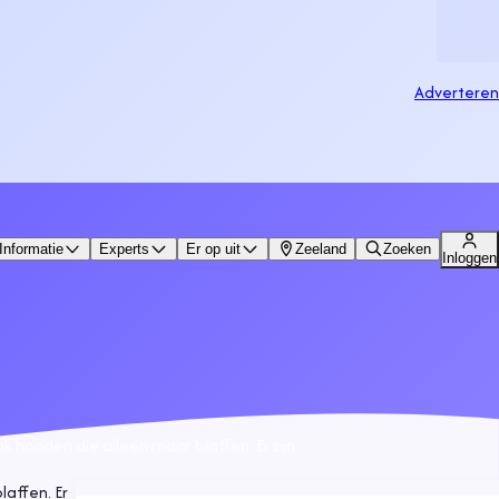
Adverteren
Informatie
Experts
Er op uit
Zeeland
Zoeken
Inloggen
 honden die alleen maar blaffen. Er zijn.
laffen. Er