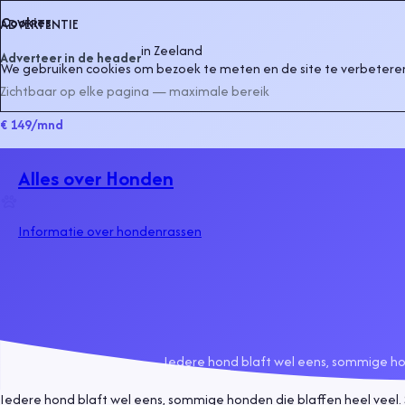
Cookies
ADVERTENTIE
in
Zeeland
Adverteer in de header
We gebruiken cookies om bezoek te meten en de site te verbeteren
Zichtbaar op elke pagina — maximale bereik
€ 149
/mnd
Alles over Honden
Informatie over hondenrassen
Iedere hond blaft wel eens, sommige hond
Iedere hond blaft wel eens, sommige honden die blaffen heel veel. 