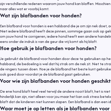
zijn verschillende redenen waarom jouw hond kan blaffen. Misschien vin
naar alles wat er voorbij komt.
Wat zijn blafbanden voor honden?
Een blafband voor honden is een halsband die je om zijn nek doet, 
Niet iedere blafband heeft deze pinnen, sommige gaan ook op geluid
om jouw hond te corrigeren, iedere hond heeft een andere handelin
eens onder de indruk is van de geur die vrij komt als hij blaft.
Hoe gebruik je blafbanden voor honden?
Je gebruikt de blafband voor honden door deze te gebruiken op h
halsband, de bedoeling is wel dat hij strak om de nek zit. Niet te str
de vingers tussen doen. Hoe je de blafband het beste kunt gebruike
ook goed door voordat je de blafband gaat gebruiken.
Voor wie zijn blafbanden voor honden geschikt
De ene hond blaft heel veel terwijl de andere nooit blaft, het is niet
hinderlijk kan zijn, niet alleen voor jou maar het kan ook stress be
blaft dat de kinderen niet kunnen slapen. Een blafband is dan een i
Waar moet je op letten als je blafbanden voo