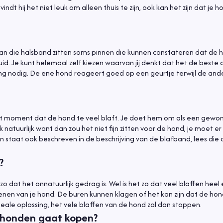
dt hij het niet leuk om alleen thuis te zijn, ook kan het zijn dat je h
aan die halsband zitten soms pinnen die kunnen constateren dat de h
. Je kunt helemaal zelf kiezen waarvan jij denkt dat het de beste o
g nodig. De ene hond reageert goed op een geurtje terwijl de ande
et moment dat de hond te veel blaft. Je doet hem om als een gewo
ak natuurlijk want dan zou het niet fijn zitten voor de hond, je moet e
n staat ook beschreven in de beschrijving van de blafband, lees di
?
 zo dat het onnatuurlijk gedrag is. Wel is het zo dat veel blaffen heel
tekenen van je hond. De buren kunnen klagen of het kan zijn dat de ho
deale oplossing, het vele blaffen van de hond zal dan stoppen.
r honden gaat kopen?