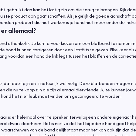
t gebruikt dan kan het lastig zijn om die terug te brengen. Kijk daa
uiste product aan gaat schaffen. Als je gelijk de goede aanschaft da
banden probeert die niet werken is je hond niet meer onder de indru
er allemaal?
r hond afhankelijk. Je kunt ervoor kiezen om een blafband te nemen 
 de hond kunnen corrigeren door een lichtflits te geven. Elke keer al
lang voordat een hond de link legt tussen het blaffen en de correcti
, dat doet pijn en is natuurlijk wel zielig. Deze blafbanden mogen n
die nu te koop zijn die zijn allemaal diervriendelijk, ze kunnen jou
de hond het niet leuk moet vinden om gecorrigeerd te worden.
aar is er helemaal over te spreken terwijl bij een andere eigenaar 
al dwars doorheen. Het is niet zo dat het bij iedere hond gaat helpe
eer waarschuwen van de band gelijk stopt maar het kan ook zijn dat d