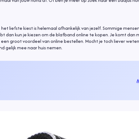
emaal van jouw hond af. Of ben je meer op zoek naar een Badjas hon
j het liefste kiest is helemaal afhankelijk van jezelf. Sommige mense
 hebt dan kun je kiezen om de blafband online te kopen. Je komt dan 
een groot voordeel van online bestellen. Mocht je toch liever weten
nd gelijk mee naar huis nemen.
A