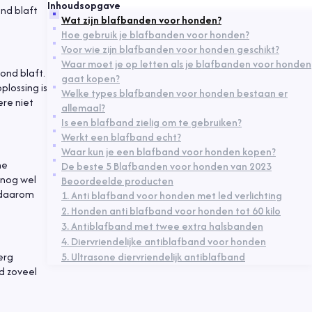
Inhoudsopgave
ond blaft
Wat zijn blafbanden voor honden?
Hoe gebruik je blafbanden voor honden?
Voor wie zijn blafbanden voor honden geschikt?
Waar moet je op letten als je blafbanden voor honden
ond blaft.
gaat kopen?
plossing is
Welke types blafbanden voor honden bestaan er
re niet
allemaal?
Is een blafband zielig om te gebruiken?
Werkt een blafband echt?
Waar kun je een blafband voor honden kopen?
ne
De beste 5 Blafbanden voor honden van 2023
r nog wel
Beoordeelde producten
e daarom
1. Anti blafband voor honden met led verlichting
2. Honden anti blafband voor honden tot 60 kilo
3. Antiblafband met twee extra halsbanden
4. Diervriendelijke antiblafband voor honden
5. Ultrasone diervriendelijk antiblafband
 erg
nd zoveel