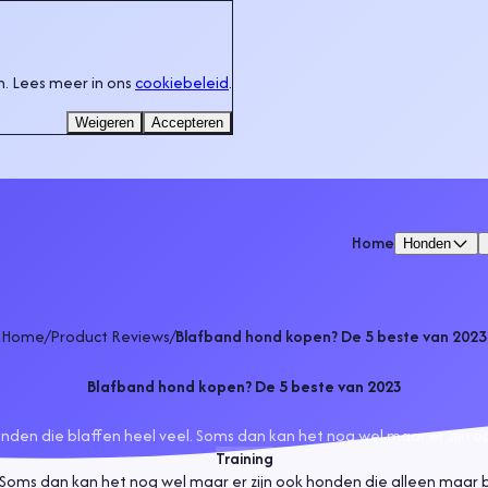
. Lees meer in ons
cookiebeleid
.
Weigeren
Accepteren
Home
Honden
Home
/
Product Reviews
/
Blafband hond kopen? De 5 beste van 2023
Blafband hond kopen? De 5 beste van 2023
en die blaffen heel veel. Soms dan kan het nog wel maar er zijn ook
Training
Soms dan kan het nog wel maar er zijn ook honden die alleen maar b