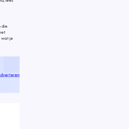
d, lees
n die
met
 wat je
dverteren