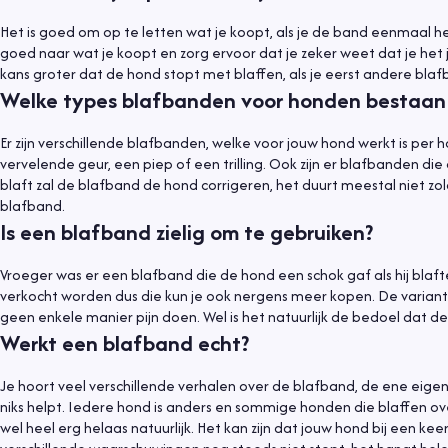
Het is goed om op te letten wat je koopt, als je de band eenmaal heb
goed naar wat je koopt en zorg ervoor dat je zeker weet dat je het j
kans groter dat de hond stopt met blaffen, als je eerst andere blaf
Welke types blafbanden voor honden bestaan 
Er zijn verschillende blafbanden, welke voor jouw hond werkt is pe
vervelende geur, een piep of een trilling. Ook zijn er blafbanden die
blaft zal de blafband de hond corrigeren, het duurt meestal niet zo
blafband.
Is een blafband zielig om te gebruiken?
Vroeger was er een blafband die de hond een schok gaf als hij blafte
verkocht worden dus die kun je ook nergens meer kopen. De varianten 
geen enkele manier pijn doen. Wel is het natuurlijk de bedoel dat 
Werkt een blafband echt?
Je hoort veel verschillende verhalen over de blafband, de ene eigen
niks helpt. Iedere hond is anders en sommige honden die blaffen over
wel heel erg helaas natuurlijk. Het kan zijn dat jouw hond bij een k