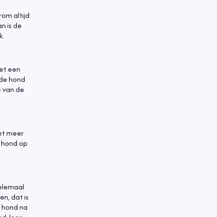
rom altijd
n is de
k.
met een
s de hond
e van de
iet meer
w hond op
helemaal
n, dat is
e hond na