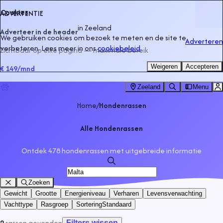
Cookies
ADVERTENTIE
in
Zeeland
Adverteer in de header
We gebruiken cookies om bezoek te meten en de site te
Adverteren
verbeteren. Lees meer in ons
cookiebeleid
.
Zichtbaar op elke pagina — maximale bereik
Weigeren
Accepteren
€ 149
/mnd
Zeeland
Menu
Home
/
Hondenrassen
Alle Hondenrassen
Ontdek 478 hondenrassen met uitgebreide informatie
Zoeken
Gewicht
Grootte
Energieniveau
Verharen
Levensverwachting
Vachttype
Rasgroep
Sortering
Standaard
2
rassen
gevonden
Filters wissen