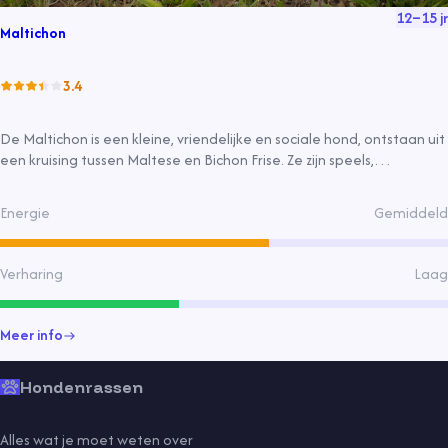
12
–
15
jr
Maltichon
3.4
De Maltichon is een kleine, vriendelijke en sociale hond, ontstaan uit
een kruising tussen Maltese en Bichon Frise. Ze zijn speels,
aanpasbaar en geschikt voor appartement, met een zachte vacht
die dagelijks verzorging vereist.
Energie
Gemiddeld
Verharing
Laag
Meer info
Hondenrassen
Alles wat je moet weten over