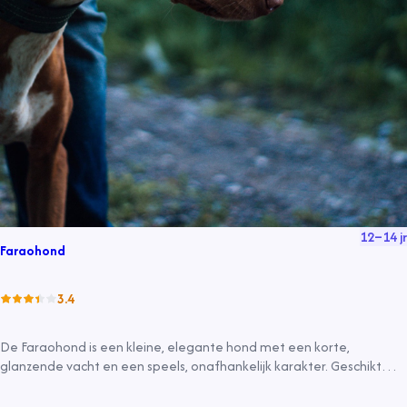
12
–
14
jr
Faraohond
3.4
De Faraohond is een kleine, elegante hond met een korte,
glanzende vacht en een speels, onafhankelijk karakter. Geschikt
voor binnen, gevoelig voor koud weer, en bekend om zijn
nieuwsgierigheid en jachtinstinct.