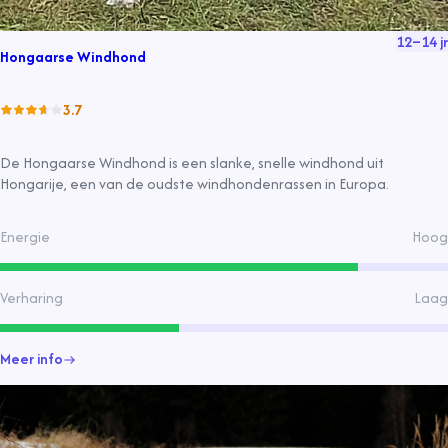
12
–
14
jr
Hongaarse Windhond
3.7
De Hongaarse Windhond is een slanke, snelle windhond uit
Hongarije, een van de oudste windhondenrassen in Europa.
Energie
Hoog
Verharing
Laag
Meer info