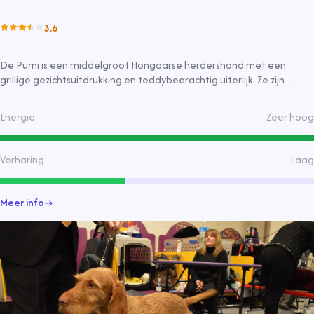
3.6
De Pumi is een middelgroot Hongaarse herdershond met een
grillige gezichtsuitdrukking en teddybeerachtig uiterlijk. Ze zijn
energiek, alert en goede familiehonden die graag werken en
spelen.
Energie
Zeer hoog
Verharing
Laag
Meer info