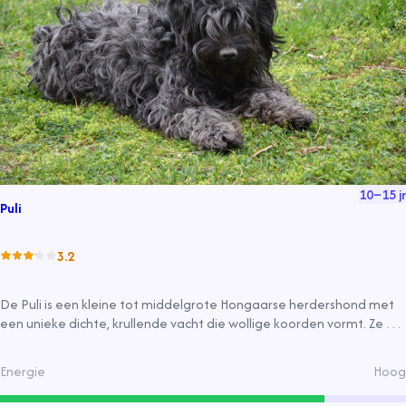
10
–
15
jr
Puli
3.2
De Puli is een kleine tot middelgrote Hongaarse herdershond met
een unieke dichte, krullende vacht die wollige koorden vormt. Ze zijn
intelligent, energiek en waakzaam, geschikt als gezelschap en
showhond, en hebben regelmatige verzorging nodig.
Energie
Hoog