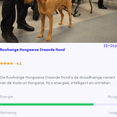
12
–
14
jr
Ruwharige Hongaarse Staande Hond
4.1
De Ruwharige Hongaarse Staande Hond is de draadhairige variant
van de Vizsla uit Hongarije. Hij is energiek, intelligent en uitstekend
geschikt voor de jacht in ruw terrein. Zijn robuuste, draadharige
vacht beschermt hem in het veld.
Energie
Hoog
Verharing
Laag