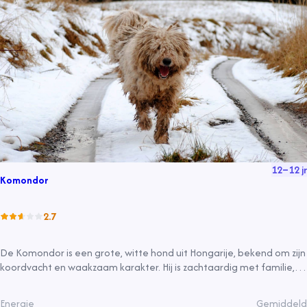
12
–
12
jr
Komondor
2.7
De Komondor is een grote, witte hond uit Hongarije, bekend om zijn
koordvacht en waakzaam karakter. Hij is zachtaardig met familie,
beschermend en vereist regelmatige verzorging van zijn vacht.
Geschikt voor grote tuinen en ervaren eigenaren.
Energie
Gemiddeld