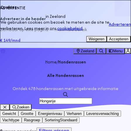
Cookies
ADVERTENTIE
in
Zeeland
Adverteer in de header
We gebruiken cookies om bezoek te meten en de site te
Adverteren
verbeteren. Lees meer in ons
cookiebeleid
.
Zichtbaar op elke pagina — maximale bereik
Weigeren
Accepteren
€ 149
/mnd
Zeeland
Menu
Home
/
Hondenrassen
Alle Hondenrassen
Ontdek 478 hondenrassen met uitgebreide informatie
Zoeken
Gewicht
Grootte
Energieniveau
Verharen
Levensverwachting
Vachttype
Rasgroep
Sortering
Standaard
9
rassen
gevonden
Filters wissen