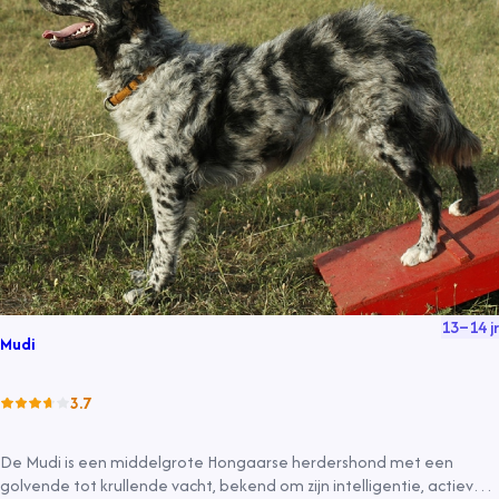
13
–
14
jr
Mudi
3.7
De Mudi is een middelgrote Hongaarse herdershond met een
golvende tot krullende vacht, bekend om zijn intelligentie, actieve