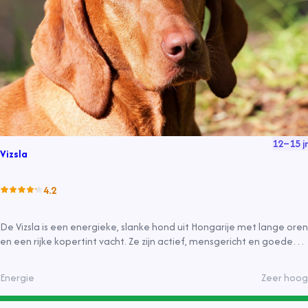
12
–
15
jr
Vizsla
4.2
De Vizsla is een energieke, slanke hond uit Hongarije met lange oren
en een rijke kopertint vacht. Ze zijn actief, mensgericht en goede
familiehonden die van water houden en een goede waakhond
kunnen zijn. Ze hebben een eenvoudige verzorging en een
Energie
Zeer hoog
levensverwachting van ongeveer 13 jaar.