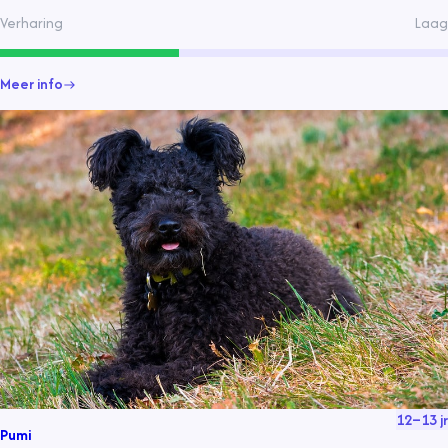
Verharing
Laag
Meer info
12
–
13
jr
Pumi