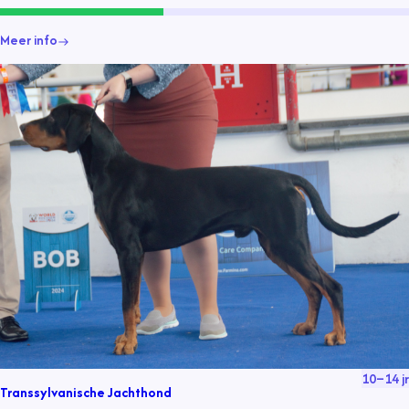
Meer info
10
–
14
jr
Transsylvanische Jachthond