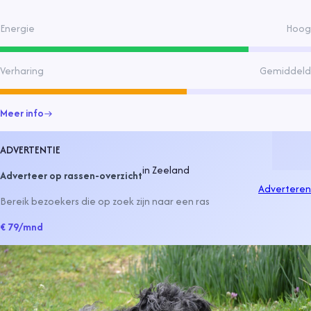
aard en veelzijdigheid in werk en hondensporten.
Energie
Hoog
Verharing
Gemiddeld
Meer info
ADVERTENTIE
in
Zeeland
Adverteer op rassen-overzicht
Adverteren
Bereik bezoekers die op zoek zijn naar een ras
€ 79
/mnd