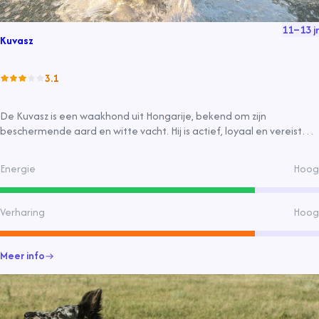
11
–
13
jr
Kuvasz
3.1
De Kuvasz is een waakhond uit Hongarije, bekend om zijn
beschermende aard en witte vacht. Hij is actief, loyaal en vereist
regelmatige beweging en verzorging. Geschikt voor grote tuinen en
gezinnen die hem de juiste training en socialisatie bieden.
Energie
Hoog
Verharing
Hoog
Meer info