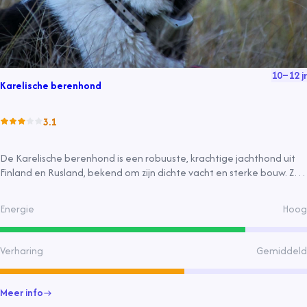
10
–
12
jr
Karelische berenhond
3.1
De Karelische berenhond is een robuuste, krachtige jachthond uit
Finland en Rusland, bekend om zijn dichte vacht en sterke bouw. Ze
zijn energiek, loyaal en beschermend, geschikt voor buitenleven en
jacht. Ze vereisen regelmatige beweging en verzorging van de
Energie
Hoog
vacht.
Verharing
Gemiddeld
Meer info