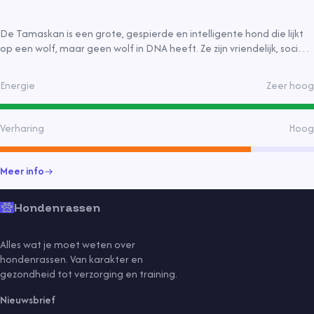
De Tamaskan is een grote, gespierde en intelligente hond die lijkt
op een wolf, maar geen wolf in DNA heeft. Ze zijn vriendelijk, sociaal
en goede gezinshonden, maar vereisen veel beweging en
socialisatie.
Energie
Zeer hoog
Verharing
Hoog
Meer info
Hondenrassen
Alles wat je moet weten over
hondenrassen. Van karakter en
gezondheid tot verzorging en training.
Nieuwsbrief