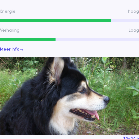
Kostromstövare, de Foxhound, de Harrier, de Kerry Beagle en de
Zwitserse Brank. In 1893 werd het initiatief genomen om door
Energie
Hoog
middel van gericht fokken een homogeen ras te creëre
Verharing
Laag
Meer info
12
–
14
jr