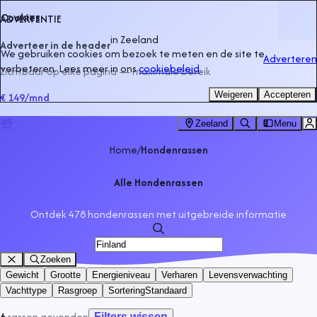
Cookies
ADVERTENTIE
in
Zeeland
Adverteer in de header
We gebruiken cookies om bezoek te meten en de site te
Adverteren
verbeteren. Lees meer in ons
cookiebeleid
.
Zichtbaar op elke pagina — maximale bereik
Weigeren
Accepteren
€ 149
/mnd
Zeeland
Menu
Home
/
Hondenrassen
Alle Hondenrassen
Ontdek 478 hondenrassen met uitgebreide informatie
Zoeken
Gewicht
Grootte
Energieniveau
Verharen
Levensverwachting
Vachttype
Rasgroep
Sortering
Standaard
6
rassen
gevonden
Filters wissen