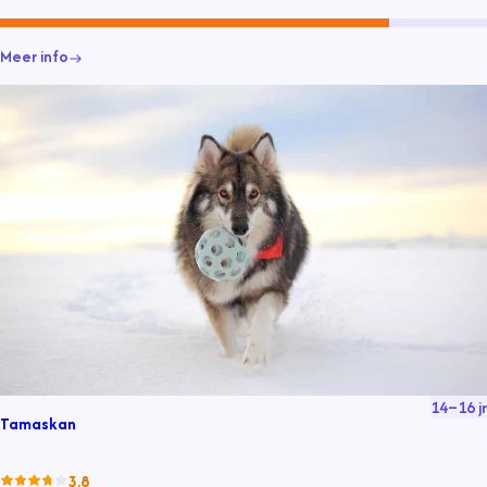
Meer info
14
–
16
jr
Tamaskan
3.8