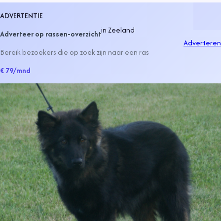
ADVERTENTIE
in
Zeeland
Adverteer op rassen-overzicht
Adverteren
Bereik bezoekers die op zoek zijn naar een ras
€ 79
/mnd