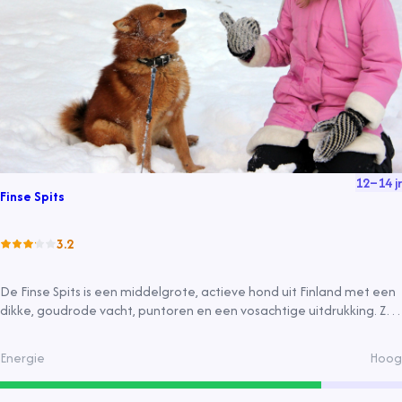
12
–
14
jr
Finse Spits
3.2
De Finse Spits is een middelgrote, actieve hond uit Finland met een
dikke, goudrode vacht, puntoren en een vosachtige uitdrukking. Ze
zijn levendig, goedaardig en goede familiehonden die goed passen
in een actieve leefomgeving.
Energie
Hoog