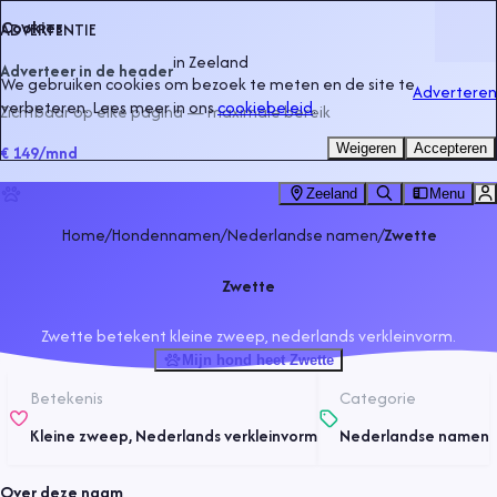
Cookies
ADVERTENTIE
in
Zeeland
Adverteer in de header
We gebruiken cookies om bezoek te meten en de site te
Adverteren
verbeteren. Lees meer in ons
cookiebeleid
.
Zichtbaar op elke pagina — maximale bereik
Weigeren
Accepteren
€ 149
/mnd
Zeeland
Menu
Home
/
Hondennamen
/
Nederlandse namen
/
Zwette
Zwette
Zwette betekent kleine zweep, nederlands verkleinvorm.
Mijn hond heet Zwette
Betekenis
Categorie
Kleine zweep, Nederlands verkleinvorm
Nederlandse namen
Over deze naam