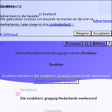
Cookies
ADVERTENTIE
in
Zeeland
Adverteer in de header
We gebruiken cookies om bezoek te meten en de site te
Adverteren
verbeteren. Lees meer in ons
cookiebeleid
.
Zichtbaar op elke pagina — maximale bereik
Weigeren
Accepteren
€ 149
/mnd
Zeeland
Menu
Home
/
Hondennamen
/
Grappige namen
/
Zwabber
Zwabber
Zwabber betekent die zwabbert, grappig nederlands werkwoord.
Mijn hond heet Zwabber
Betekenis
Die zwabbert, grappig Nederlands werkwoord
Categorie