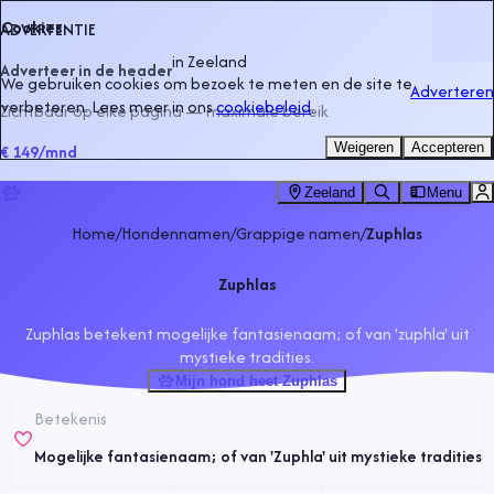
Cookies
ADVERTENTIE
in
Zeeland
Adverteer in de header
We gebruiken cookies om bezoek te meten en de site te
Adverteren
verbeteren. Lees meer in ons
cookiebeleid
.
Zichtbaar op elke pagina — maximale bereik
Weigeren
Accepteren
€ 149
/mnd
Zeeland
Menu
Home
/
Hondennamen
/
Grappige namen
/
Zuphlas
Zuphlas
Zuphlas betekent mogelijke fantasienaam; of van 'zuphla' uit
mystieke tradities.
Mijn hond heet Zuphlas
Betekenis
Mogelijke fantasienaam; of van 'Zuphla' uit mystieke tradities