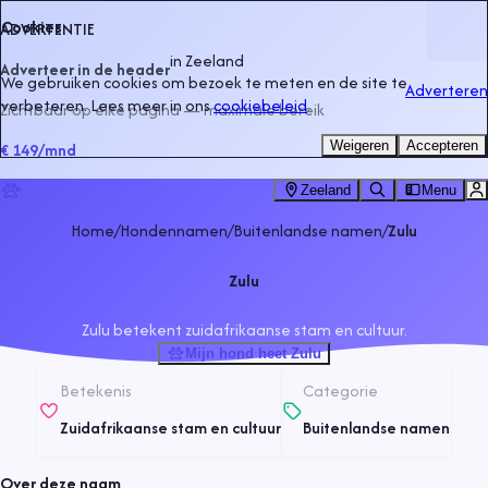
Cookies
ADVERTENTIE
in
Zeeland
Adverteer in de header
We gebruiken cookies om bezoek te meten en de site te
Adverteren
verbeteren. Lees meer in ons
cookiebeleid
.
Zichtbaar op elke pagina — maximale bereik
Weigeren
Accepteren
€ 149
/mnd
Zeeland
Menu
Home
/
Hondennamen
/
Buitenlandse namen
/
Zulu
Zulu
Zulu betekent zuidafrikaanse stam en cultuur.
Mijn hond heet Zulu
Betekenis
Categorie
Zuidafrikaanse stam en cultuur
Buitenlandse namen
Over deze naam