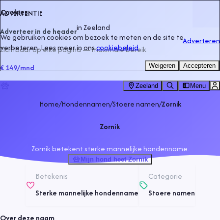
Cookies
ADVERTENTIE
in
Zeeland
Adverteer in de header
We gebruiken cookies om bezoek te meten en de site te
Adverteren
verbeteren. Lees meer in ons
cookiebeleid
.
Zichtbaar op elke pagina — maximale bereik
Weigeren
Accepteren
€ 149
/mnd
Zeeland
Menu
Home
/
Hondennamen
/
Stoere namen
/
Zornik
Zornik
Zornik betekent sterke mannelijke hondenname.
Mijn hond heet Zornik
Betekenis
Categorie
Sterke mannelijke hondenname
Stoere namen
Over deze naam