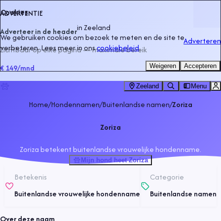
Cookies
ADVERTENTIE
in
Zeeland
Adverteer in de header
We gebruiken cookies om bezoek te meten en de site te
Adverteren
verbeteren. Lees meer in ons
cookiebeleid
.
Zichtbaar op elke pagina — maximale bereik
Weigeren
Accepteren
€ 149
/mnd
Zeeland
Menu
Home
/
Hondennamen
/
Buitenlandse namen
/
Zoriza
Zoriza
Zoriza betekent buitenlandse vrouwelijke hondenname.
Mijn hond heet Zoriza
Betekenis
Categorie
Buitenlandse vrouwelijke hondenname
Buitenlandse namen
Over deze naam