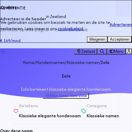
Cookies
ADVERTENTIE
in
Zeeland
Adverteer in de header
We gebruiken cookies om bezoek te meten en de site te
Adverteren
verbeteren. Lees meer in ons
cookiebeleid
.
Zichtbaar op elke pagina — maximale bereik
Weigeren
Accepteren
€ 149
/mnd
Zeeland
Menu
Home
/
Hondennamen
/
Klassieke namen
/
Zola
Zola
Zola betekent klassieke elegante hondenaam.
Mijn hond heet Zola
Betekenis
Categorie
Klassieke elegante hondenaam
Klassieke namen
Over deze naam