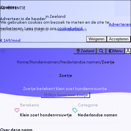
Cookies
ADVERTENTIE
in
Zeeland
Adverteer in de header
We gebruiken cookies om bezoek te meten en de site te
Adverteren
verbeteren. Lees meer in ons
cookiebeleid
.
Zichtbaar op elke pagina — maximale bereik
Weigeren
Accepteren
€ 149
/mnd
Zeeland
Menu
Home
/
Hondennamen
/
Nederlandse namen
/
Zoetje
Zoetje
Zoetje betekent klein zoet hondenvrouwtje.
Mijn hond heet Zoetje
Betekenis
Categorie
Klein zoet hondenvrouwtje
Nederlandse namen
Over deze naam