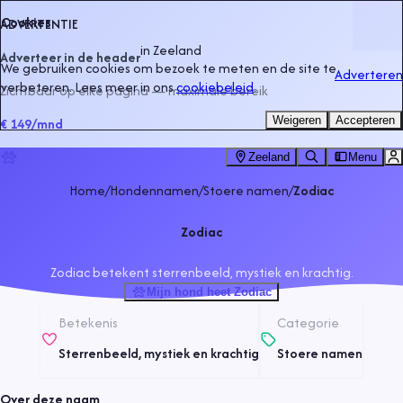
Cookies
ADVERTENTIE
in
Zeeland
Adverteer in de header
We gebruiken cookies om bezoek te meten en de site te
Adverteren
verbeteren. Lees meer in ons
cookiebeleid
.
Zichtbaar op elke pagina — maximale bereik
Weigeren
Accepteren
€ 149
/mnd
Zeeland
Menu
Home
/
Hondennamen
/
Stoere namen
/
Zodiac
Zodiac
Zodiac betekent sterrenbeeld, mystiek en krachtig.
Mijn hond heet Zodiac
Betekenis
Categorie
Sterrenbeeld, mystiek en krachtig
Stoere namen
Over deze naam