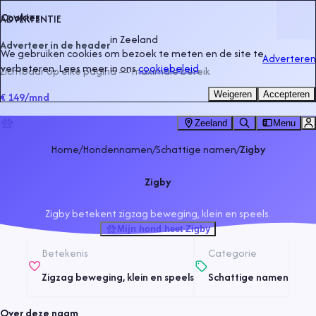
Cookies
ADVERTENTIE
in
Zeeland
Adverteer in de header
We gebruiken cookies om bezoek te meten en de site te
Adverteren
verbeteren. Lees meer in ons
cookiebeleid
.
Zichtbaar op elke pagina — maximale bereik
Weigeren
Accepteren
€ 149
/mnd
Zeeland
Menu
Home
/
Hondennamen
/
Schattige namen
/
Zigby
Zigby
Zigby betekent zigzag beweging, klein en speels.
Mijn hond heet Zigby
Betekenis
Categorie
Zigzag beweging, klein en speels
Schattige namen
Over deze naam