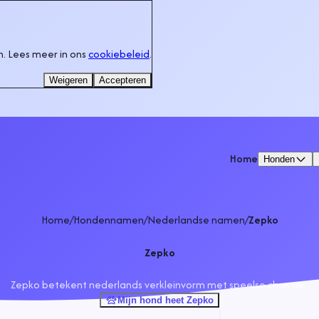
. Lees meer in ons
cookiebeleid
.
Weigeren
Accepteren
Home
Honden
Home
/
Hondennamen
/
Nederlandse namen
/
Zepko
Zepko
Zepko betekent nederlands verkleinvorm met speelse charme..
Mijn hond heet Zepko