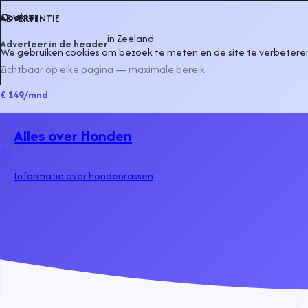
Cookies
ADVERTENTIE
in
Zeeland
Adverteer in de header
We gebruiken cookies om bezoek te meten en de site te verbeteren
Zichtbaar op elke pagina — maximale bereik
€ 149
/mnd
Alles over Honden
Informatie over hondenrassen