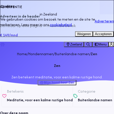
Cookies
ADVERTENTIE
in
Zeeland
Adverteer in de header
We gebruiken cookies om bezoek te meten en de site te
Adverteren
verbeteren. Lees meer in ons
cookiebeleid
.
Zichtbaar op elke pagina — maximale bereik
Weigeren
Accepteren
€ 149
/mnd
Zeeland
Menu
Home
/
Hondennamen
/
Buitenlandse namen
/
Zen
Zen
Zen betekent meditatie, voor een kalme rustige hond.
Mijn hond heet Zen
Betekenis
Categorie
Meditatie, voor een kalme rustige hond
Buitenlandse namen
Over deze naam