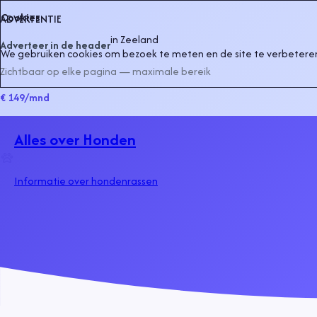
Cookies
ADVERTENTIE
in
Zeeland
Adverteer in de header
We gebruiken cookies om bezoek te meten en de site te verbeteren
Zichtbaar op elke pagina — maximale bereik
€ 149
/mnd
Alles over Honden
Informatie over hondenrassen