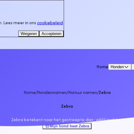
. Lees meer in ons
cookiebeleid
.
Weigeren
Accepteren
Home
Honden
Home
/
Hondennamen
/
Natuur namen
/
Zebra
Zebra
Zebra betekent naar het gestreepte dier; wild karakter..
Mijn hond heet Zebra