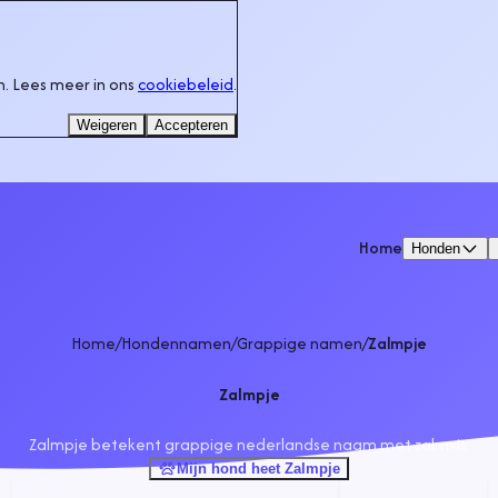
. Lees meer in ons
cookiebeleid
.
Weigeren
Accepteren
Home
Honden
Home
/
Hondennamen
/
Grappige namen
/
Zalmpje
Zalmpje
Zalmpje betekent grappige nederlandse naam met zalmvis.
Mijn hond heet Zalmpje