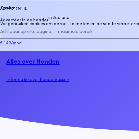
Cookies
ADVERTENTIE
in
Zeeland
Adverteer in de header
We gebruiken cookies om bezoek te meten en de site te verbeteren
Zichtbaar op elke pagina — maximale bereik
€ 149
/mnd
Alles over Honden
Informatie over hondenrassen