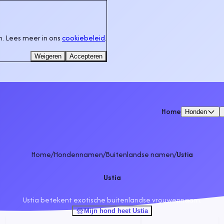
. Lees meer in ons
cookiebeleid
.
Weigeren
Accepteren
Home
Honden
Home
/
Hondennamen
/
Buitenlandse namen
/
Ustia
Ustia
Ustia betekent exotische buitenlandse vrouwennaam.
Mijn hond heet Ustia