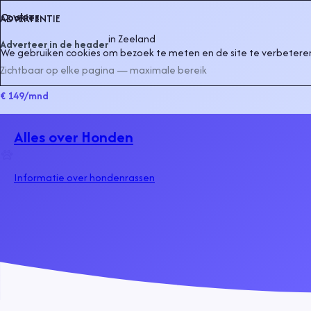
Cookies
ADVERTENTIE
in
Zeeland
Adverteer in de header
We gebruiken cookies om bezoek te meten en de site te verbeteren
Zichtbaar op elke pagina — maximale bereik
€ 149
/mnd
Alles over Honden
Informatie over hondenrassen